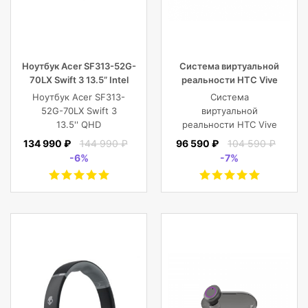
Ноутбук Acer SF313-52G-
Система виртуальной
70LX Swift 3 13.5” Intel
реальности HTC Vive
Core i7 16 GB 1TB SSD,
Cosmos Elite
Ноутбук Acer SF313-
Система
Silver
52G-70LX Swift 3
виртуальной
13.5'' QHD
реальности HTC Vive
(2256x1504) IPS/Intel
Cosmos Elite
134 990 ₽
144 990 ₽
96 590 ₽
104 590 ₽
Core i7-1065G7
-6%
-7%
1.30GHz Quad/16
GB+1TB SSD/GF
MX350 2
GB/WiFi/BT5.0/1
MP/Fingerprint/4cell/1,19
кг/W10Pro/3Y/SILVER