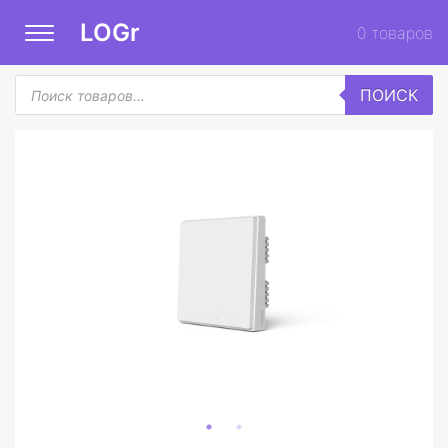
LOGr
0
товаров
Поиск
ПОИСК
товаров