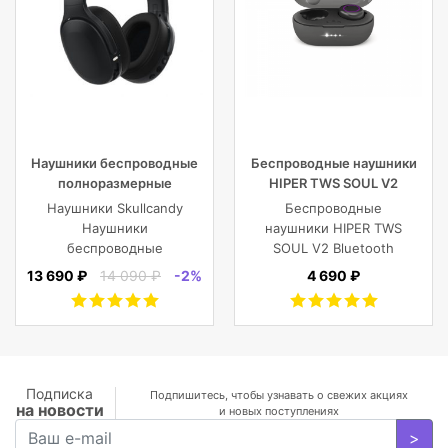
Наушники беспроводные
Беспроводные наушники
полноразмерные
HIPER TWS SOUL V2
Skullcandy CRUSHER EVO
Bluetooth 5.0 гарнитура Li-
Наушники Skullcandy
Беспроводные
WIRELESS OVER-EAR,
Pol 2x43mAh+380mAh,
Наушники
наушники HIPER TWS
черные
черный
беспроводные
SOUL V2 Bluetooth
полноразмерные
5.0 гарнитура Li-Pol
13 690 ₽
14 090 ₽
-2%
4 690 ₽
CRUSHER EVO
2x43mAh+380mAh,
WIRELESS OVER-EAR,
Черный
черные
Подписка
Подпишитесь, чтобы узнавать о свежих акциях
на новости
и новых поступлениях
>