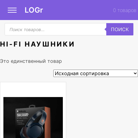
LOGr
0
товаров
Поиск
ПОИСК
товаров
HI-FI НАУШНИКИ
Это единственный товар