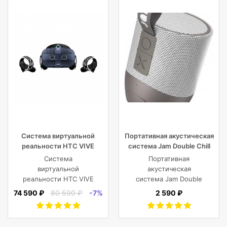
или DJI Mavic и пр.
Система виртуальной
Портативная акустическая
реальности HTC VIVE
система Jam Double Chill
Cosmos
Grey
Система
Портативная
виртуальной
акустическая
реальности HTC VIVE
система Jam Double
Cosmos
Chill Grey (серый)
74 590 ₽
80 590 ₽
-7%
2 590 ₽