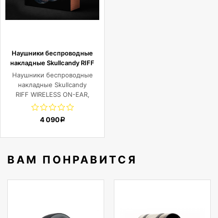
Наушники беспроводные
накладные Skullcandy RIFF
WIRELESS ON-EAR, черные
Наушники беспроводные
накладные Skullcandy
RIFF WIRELESS ON-EAR,
черные
4 090
Р
ВАМ ПОНРАВИТСЯ