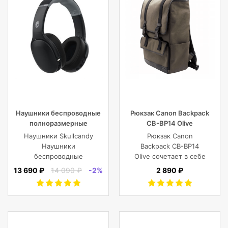
Наушники беспроводные
Рюкзак Canon Backpack
полноразмерные
CB-BP14 Olive
Skullcandy CRUSHER EVO
Наушники Skullcandy
Рюкзак Canon
WIRELESS OVER-EAR,
Наушники
Backpack CB-BP14
черные
беспроводные
Olive сочетает в себе
полноразмерные
винтажный стиль,
13 690 ₽
14 090 ₽
-2%
2 890 ₽
CRUSHER EVO
функциональность,
WIRELESS OVER-EAR,
современный
черные
комфорт, и защиту
фотокамеры с
объективами,
планшета, ноутбука