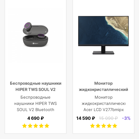
Беспроводные наушники
Монитор
HIPER TWS SOUL V2
жидкокристаллический
Bluetooth 5.0 гарнитура Li-
Acer LCD V277bmipx 27”
Беспроводные
Монитор
Pol 2x43mAh+380mAh,
[16:9] 1920х1080(FHD) IPS
наушники HIPER TWS
жидкокристаллический
черный
SOUL V2 Bluetooth
Acer LCD V277bmipx
5.0 гарнитура Li-Pol
27'' [16:9]
4 690 ₽
14 590 ₽
15 090 ₽
-3%
2x43mAh+380mAh,
1920х1080(FHD) IPS,
Черный
nonGLARE,
250cd/m2,