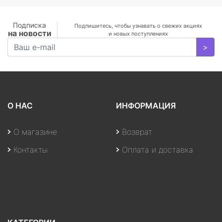
H178°/V178°, 3000:1,
100M:1, 16.7M, 4ms,
VGA, HDMI, DP, Tilt,
Подписка
Подпишитесь, чтобы узнавать о свежих акциях
на новости
Speakers, 3Y, Black
и новых поступлениях
>
О НАС
ИНФОРМАЦИЯ
О магазине
Возврат
Контакты
Оплата и доставка