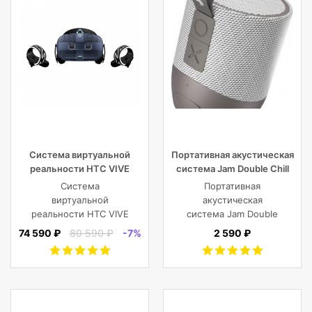
Система виртуальной
Портативная акустическая
реальности HTC VIVE
система Jam Double Chill
Cosmos
Grey
Система
Портативная
виртуальной
акустическая
реальности HTC VIVE
система Jam Double
Cosmos
Chill Grey (серый)
74 590 ₽
80 590 ₽
-7%
2 590 ₽