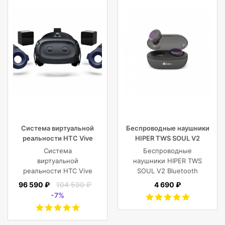
Система виртуальной
Беспроводные наушники
реальности HTC Vive
HIPER TWS SOUL V2
Cosmos Elite
Bluetooth 5.0 гарнитура Li-
Система
Беспроводные
Pol 2x43mAh+380mAh,
виртуальной
наушники HIPER TWS
черный
реальности HTC Vive
SOUL V2 Bluetooth
Cosmos Elite
5.0 гарнитура Li-Pol
96 590 ₽
104 590 ₽
4 690 ₽
2x43mAh+380mAh,
-7%
Черный