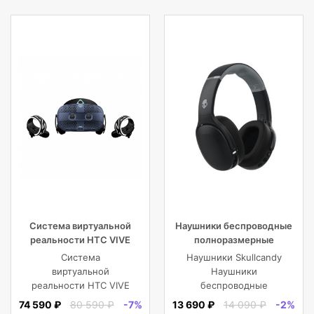
Система виртуальной
Наушники беспроводные
реальности HTC VIVE
полноразмерные
Cosmos
Skullcandy CRUSHER EVO
Система
Наушники Skullcandy
WIRELESS OVER-EAR,
виртуальной
Наушники
черные
реальности HTC VIVE
беспроводные
Cosmos
полноразмерные
74 590 ₽
80 590 ₽
-7%
13 690 ₽
14 090 ₽
-2%
CRUSHER EVO