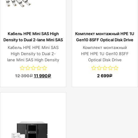
Кабель HPE Mini SAS High
Комплект монтажный HPE 1U
Density to Dual 2-lane Mini SAS
Gen10 8SFF Optical Disk Drive
High Density External Fanout 1
Enablement Kit
Кабель HPE HPE Mini SAS
Комплект монтажный
Meter Cable
High Density to Dual 2-
HPE HPE 1U Gen10 8SFF
lane Mini SAS High Density
Optical Disk Drive
External Fanout 1 Meter
Enablement Kit
Cable
12 390
11 990
2 699
Р
Р
Р