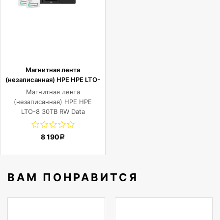
Магнитная лента
(незаписанная) HPE HPE LTO-
8 30TB RW Data Cartridge
Магнитная лента
(незаписанная) HPE HPE
LTO-8 30TB RW Data
Cartridge
8 190
Р
ВАМ ПОНРАВИТСЯ