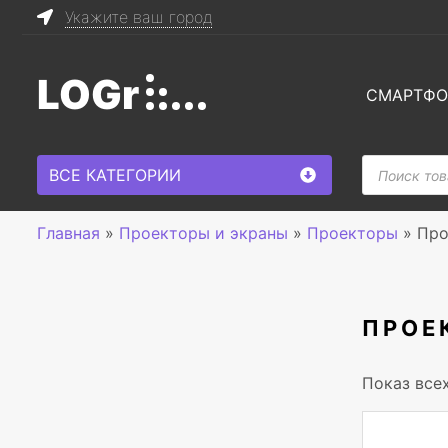
Укажите ваш город
LOGr
СМАРТФ
Поиск
ВСЕ КАТЕГОРИИ
товаров
Главная
»
Проекторы и экраны
»
Проекторы
»
Про
ПРОЕ
Показ все