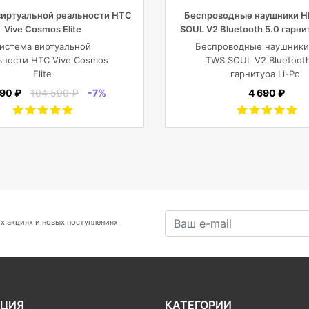
виртуальной реальности HTC
Беспроводные наушники H
Vive Cosmos Elite
SOUL V2 Bluetooth 5.0 гарнит
2x43mAh+380mAh, че
истема виртуальной
Беспроводные наушники
ьности HTC Vive Cosmos
TWS SOUL V2 Bluetooth
Elite
гарнитура Li-Pol
2x43mAh+380mAh, Че
590 ₽
104 590 ₽
-7%
4 690 ₽
х акциях и новых поступлениях
ЦИЯ
КАТЕГОРИИ