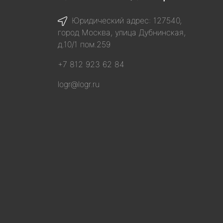
Юридический адрес: 127540,
город Москва, улица Дубнинская,
д.10/1 пом.259
+7 812 923 62 84
logr@logr.ru
я