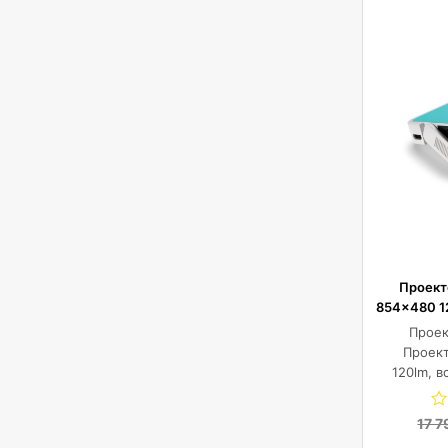
Проект
854×480 12
Проек
Проек
120lm, в
17 7