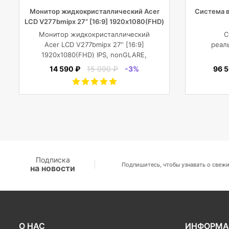
Монитор жидкокристаллический Acer
Система 
LCD V277bmipx 27” [16:9] 1920х1080(FHD)
IPS
Монитор жидкокристаллический
С
Acer LCD V277bmipx 27'' [16:9]
реал
1920х1080(FHD) IPS, nonGLARE,
250cd/m2, H178°/V178°, 3000:1,
14 590 ₽
15 090 ₽
-3%
96 
100M:1, 16.7M, 4ms, VGA, HDMI,
DP, Tilt, Speakers, 3Y, Black
Подписка
Подпишитесь, чтобы узнавать о свежи
на новости
О НАС
ИНФОРМА