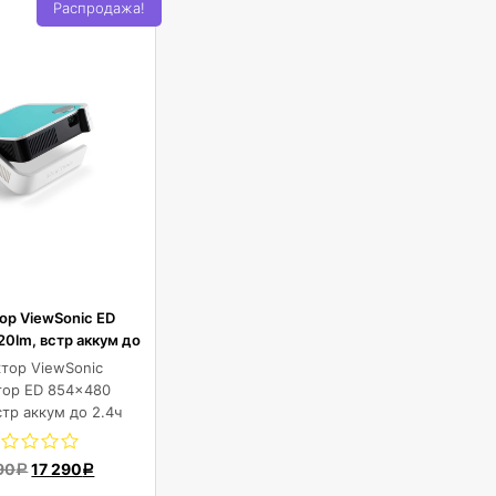
Распродажа!
ор ViewSonic ED
0lm, встр аккум до
2.4ч
тор ViewSonic
тор ED 854x480
стр аккум до 2.4ч
90
17 290
Р
Р