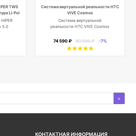
IPER TWS
Система виртуальной реальности HTC
ура Li-Pol
VIVE Cosmos
рный
 HIPER
Система виртуальной
 5.0
реальности HTC VIVE Cosmos
рный
74 590 ₽
80 590 ₽
-7%
>
КОНТАКТНАЯ ИНФОРМАЦИЯ