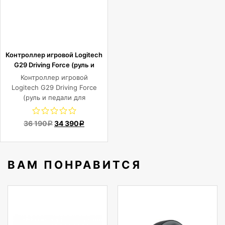
Контроллер игровой Logitech
G29 Driving Force (руль и
педали для PlayStation4,
Контроллер игровой
PlayStation3 и ПК)
Logitech G29 Driving Force
(руль и педали для
PlayStation4, PlayStation3
и ПК)
36 190
34 390
Р
Р
ВАМ ПОНРАВИТСЯ