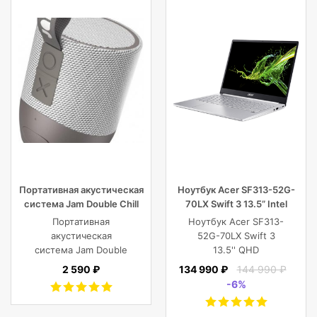
Портативная акустическая
Ноутбук Acer SF313-52G-
система Jam Double Chill
70LX Swift 3 13.5” Intel
Grey
Core i7 16 GB 1TB SSD,
Портативная
Ноутбук Acer SF313-
Silver
акустическая
52G-70LX Swift 3
система Jam Double
13.5'' QHD
Chill Grey (серый)
(2256x1504) IPS/Intel
2 590 ₽
134 990 ₽
144 990 ₽
Core i7-1065G7
-6%
1.30GHz Quad/16
GB+1TB SSD/GF