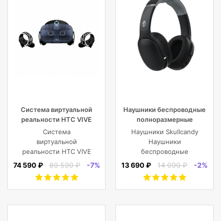
Система виртуальной
Наушники беспроводные
реальности HTC VIVE
полноразмерные
Cosmos
Skullcandy CRUSHER EVO
Система
Наушники Skullcandy
WIRELESS OVER-EAR,
виртуальной
Наушники
черные
реальности HTC VIVE
беспроводные
Cosmos
полноразмерные
74 590 ₽
80 590 ₽
-7%
13 690 ₽
14 090 ₽
-2%
CRUSHER EVO
WIRELESS OVER-EAR,
черные