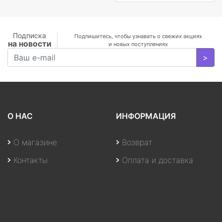
MX350 2
GB/WiFi/BT5.0/1
MP/Fingerprint/4cell/1,19
кг/W10Pro/3Y/SILVER
Подписка
Подпишитесь, чтобы узнавать о свежих акциях
на новости
и новых поступлениях
>
О НАС
ИНФОРМАЦИЯ
О магазине
Возврат
Контакты
Оплата и доставка