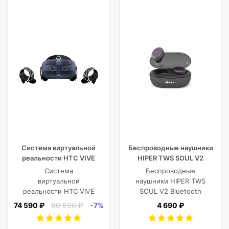
Система виртуальной
Беспроводные наушники
реальности HTC VIVE
HIPER TWS SOUL V2
Cosmos
Bluetooth 5.0 гарнитура Li-
Система
Беспроводные
Pol 2x43mAh+380mAh,
виртуальной
наушники HIPER TWS
черный
реальности HTC VIVE
SOUL V2 Bluetooth
Cosmos
5.0 гарнитура Li-Pol
74 590 ₽
80 590 ₽
-7%
4 690 ₽
2x43mAh+380mAh,
Черный