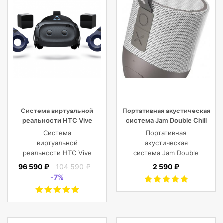
Система виртуальной
Портативная акустическая
реальности HTC Vive
система Jam Double Chill
Cosmos Elite
Grey
Система
Портативная
виртуальной
акустическая
реальности HTC Vive
система Jam Double
Cosmos Elite
Chill Grey (серый)
96 590 ₽
104 590 ₽
2 590 ₽
-7%