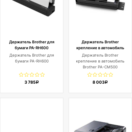
Держатель Brother для
Держатель Brother
бумаги PA-RH600
крепление в автомобиль
Brother PA-CM500
Держатель Brother для
Держатель Brother
(крепление принтера и
бумаги PA-RH600
крепление в автомобиль
бумаги для принтеров серии
Brother PA-CM500
PJ)
(крепление принтера и
бумаги для принтеров
3 785
8 003
Р
Р
серии PJ)