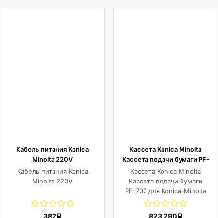
C6085/Press C6100/Press
C83hc
Кабель питания Konica
Кассета Konica Minolta
Minolta 220V
Кассета подачи бумаги PF-
707 для Konica-Minolta
Кабель питания Konica
Кассета Konica Minolta
C3070/C3080/C3080P/C83hc(
Minolta 220V
Кассета подачи бумаги
Paper 4,630 листов)
PF-707 для Konica-Minolta
C3070/C3080/C3080P/C83hc
Paper 4,630 листов)
382
823 290
Р
Р