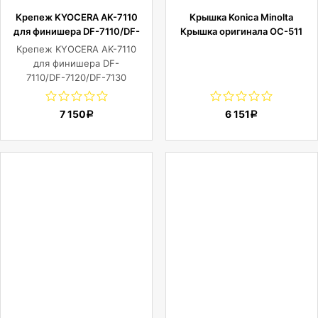
Крепеж KYOCERA AK-7110
Крышка Konica Minolta
для финишера DF-7110/DF-
Крышка оригинала OC-511
7120/DF-7130
для Konica-Minolta bizhub
Крепеж KYOCERA AK-7110
224e/284e/308/308e/364e/368
для финишера DF-
C224/C224e/C250i/C258/C28
7110/DF-7120/DF-7130
Print C2060L/ C3070L
7 150
6 151
Р
Р