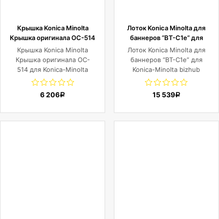
Крышка Konica Minolta
Лоток Konica Minolta для
Крышка оригинала OC-514
баннеров “BT-C1e” для
для Konica-Minolta bizhub
Konica-Minolta bizhub
Крышка Konica Minolta
Лоток Konica Minolta для
227/287/367/ C227/C287
C224e/C284e/C364e/C454e/C
Крышка оригинала OC-
баннеров “BT-C1e” для
C257i (replaces 9967000261)
514 для Konica-Minolta
Konica-Minolta bizhub
bizhub 227/287/367/
C224e/C284e/C364e/C454e/C
C227/C287
C257i (replaces
6 206
15 539
Р
Р
9967000261)