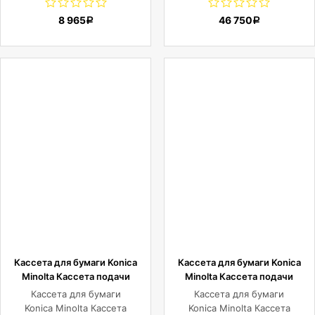
P3145dn/P3150dn/P3155dn/P3260dn,
4002i/5002i/5003ci/6002i/600
8 965
46 750
Р
Р
500 л.
5052ci/5053ci/6052ci/6053ci,
2х500 л.
Кассета для бумаги Konica
Кассета для бумаги Konica
Minolta Кассета подачи
Minolta Кассета подачи
бумаги LU-207 для Konica-
бумаги LU-302 для Konica-
Кассета для бумаги
Кассета для бумаги
Minolta bizhab
Minolta bizhub
Konica Minolta Кассета
Konica Minolta Кассета