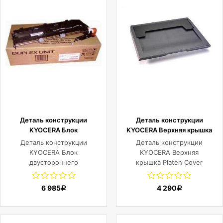
Деталь конструкции
Деталь конструкции
KYOCERA Блок
KYOCERA Верхняя крышка
двустороннего копирования
Platen Cover (Type E) для
Деталь конструкции
Деталь конструкции
DU-480 для TASKalfa
TASKalfa
KYOCERA Блок
KYOCERA Верхняя
1800/2200/1801/2201
250ci/300ci/400ci/500ci
двустороннего
крышка Platen Cover
копирования DU-480 для
(Type E) для TASKalfa
TASKalfa
250ci/300ci/400ci/500ci
6 985
4 290
Р
Р
1800/2200/1801/2201