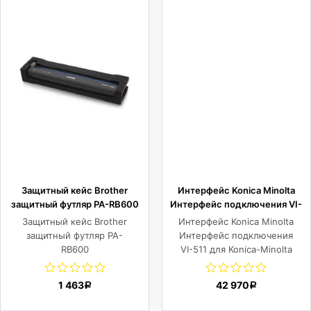
Защитный кейс Brother
Интерфейс Konica Minolta
защитный футляр PA-RB600
Интерфейс подключения VI-
511 для Konica-Minolta Press
Защитный кейс Brother
Интерфейс Konica Minolta
C2070/Press C2070P/Press
защитный футляр PA-
Интерфейс подключения
C3070/Press C3080/Press
RB600
VI-511 для Konica-Minolta
C3080P/Press C6085/Press
Press C2070/Press
C6100/Press C83hc
C2070P/Press
1 463
42 970
Р
Р
C3070/Press C3080/Press
C3080P/Press