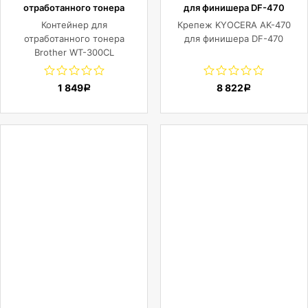
отработанного тонера
для финишера DF-470
Brother WT-300CL
Контейнер для
Крепеж KYOCERA AK-470
отработанного тонера
для финишера DF-470
Brother WT-300CL
1 849
8 822
Р
Р