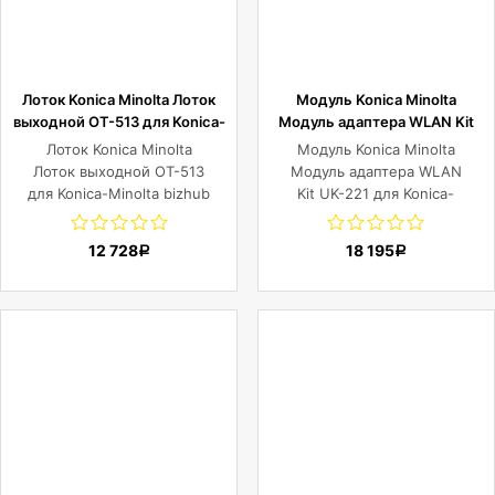
Лоток Konica Minolta Лоток
Модуль Konica Minolta
выходной OT-513 для Konica-
Модуль адаптера WLAN Kit
Minolta bizhub
UK-221 для Konica-Minolta
Лоток Konica Minolta
Модуль Konica Minolta
C450i/C550i/C650i
bizhub C257i
Лоток выходной OT-513
Модуль адаптера WLAN
для Konica-Minolta bizhub
Kit UK-221 для Konica-
C450i/C550i/C650i
Minolta bizhub C257i
12 728
18 195
Р
Р