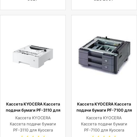
Кассета KYOCERA Кассета
Кассета KYOCERA Кассета
подачи бумаги PF-3110 для
подачи бумаги PF-7100 для
Kyocera
Kyocera TASKalfa
Кассета KYOCERA
Кассета KYOCERA
M3145dn//M3145idn/M3645dn/M3645idn/M3655idn/M3660idn/
4002i/5002i/5003ci/6002i/6003
Кассета подачи бумаги
Кассета подачи бумаги
P3145dn/P3150dn/P3155dn/P3260dn,
5052ci/5053ci/6052ci/6053ci,
PF-3110 для Kyocera
PF-7100 для Kyocera
500 л.
2х500 л.
M3145dn//M3145idn/M3645dn/M3645idn/M3655idn/M3660idn/
TASKalfa