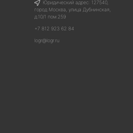
Юридический адрес: 127540,
город Москва, улица Дубнинская,
д.10/1 пом.259
+7 812 923 62 84
logr@logr.ru
я