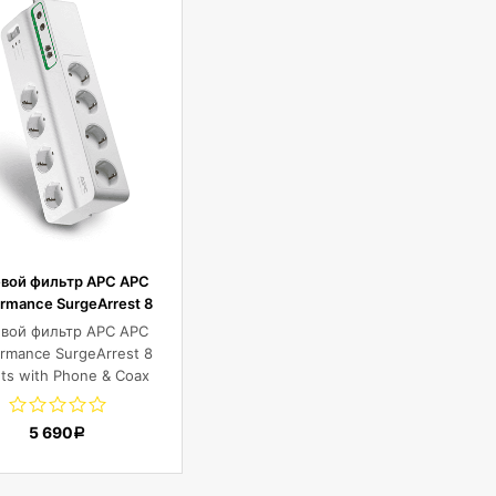
вой фильтр APC APC
ormance SurgeArrest 8
ets with Phone & Coax
вой фильтр APC APC
tection 230V Russia
ormance SurgeArrest 8
ets with Phone & Coax
tection 230V Russia
5 690
Р