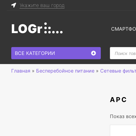
Укажите ваш город
LOGr
СМАРТФ
Поиск
ВСЕ КАТЕГОРИИ
товаров
Главная
»
Бесперебойное питание
»
Сетевые филь
APC
Показ все