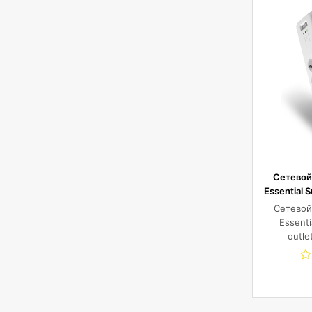
Сетевой
Essential S
2
Сетевой
Essenti
outle