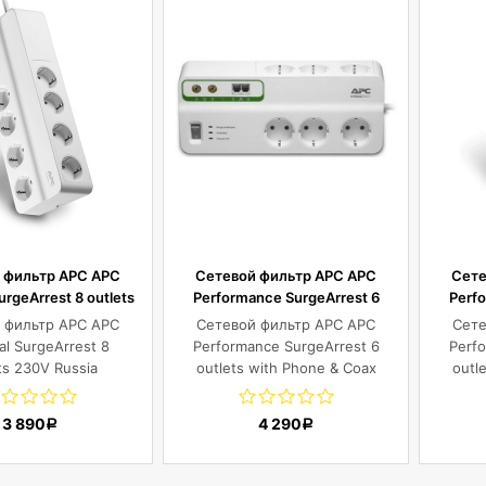
 фильтр APC APC
Сетевой фильтр APC APC
Сете
urgeArrest 8 outlets
Performance SurgeArrest 6
Perf
30V Russia
outlets with Phone & Coax
outl
 фильтр APC APC
Сетевой фильтр APC APC
Сете
Protection 230V Russia
Pro
al SurgeArrest 8
Performance SurgeArrest 6
Perf
ts 230V Russia
outlets with Phone & Coax
outl
Protection 230V Russia
Pro
3 890
4 290
Р
Р