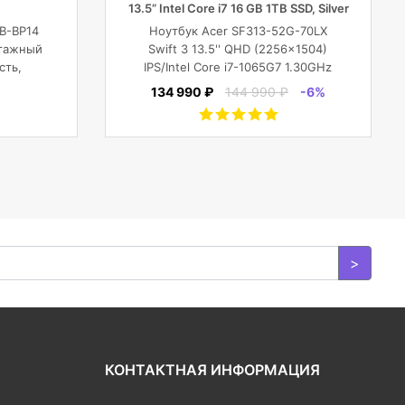
13.5” Intel Core i7 16 GB 1TB SSD, Silver
B-BP14
Ноутбук Acer SF313-52G-70LX
нтажный
Swift 3 13.5'' QHD (2256x1504)
сть,
IPS/Intel Core i7-1065G7 1.30GHz
 защиту
Quad/16 GB+1TB SSD/GF MX350 2
134 990 ₽
144 990 ₽
-6%
вами,
GB/WiFi/BT5.0/1
и DJI
MP/Fingerprint/4cell/1,19
кг/W10Pro/3Y/SILVER
>
КОНТАКТНАЯ ИНФОРМАЦИЯ