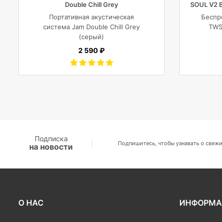
Double Chill Grey
SOUL V2 B
2x4
Портативная акустическая
Беспр
система Jam Double Chill Grey
TWS
(серый)
2x4
2 590 ₽
Подписка
Подпишитесь, чтобы узнавать о свежи
на новости
О НАС
ИНФОРМА