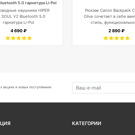
luetooth 5.0 гарнитура Li-Pol
3mAh+380mAh, черный
оводные наушники HIPER
Рюкзак Canon Backpack C
 SOUL V2 Bluetooth 5.0
Olive сочетает в себе ви
гарнитура Li-Pol
стиль, функционально
3mAh+380mAh, Черный
современный комфорт, и
4 690 ₽
2 890 ₽
фотокамеры с объекти
планшета, ноутбука ил
Mavic и пр.
х акциях и новых поступлениях
ЦИЯ
КАТЕГОРИИ