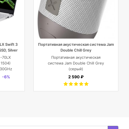
X Swift 3
Портативная акустическая система Jam
SSD, Silver
Double Chill Grey
G-70LX
Портативная акустическая
x1504)
система Jam Double Chill Grey
1.30GHz
(серый)
MX350 2
-6%
2 590 ₽
,19
R