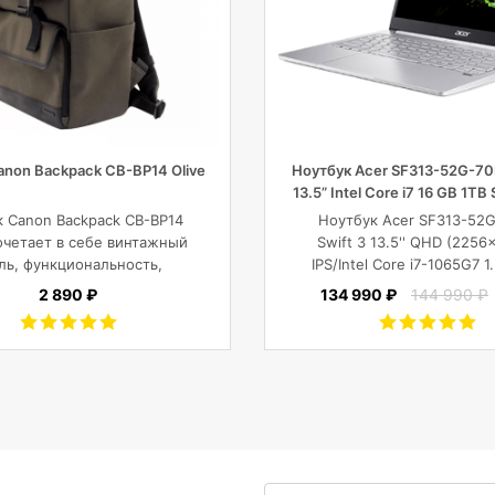
anon Backpack CB-BP14 Olive
Ноутбук Acer SF313-52G-70L
13.5” Intel Core i7 16 GB 1TB 
к Canon Backpack CB-BP14
Ноутбук Acer SF313-52
сочетает в себе винтажный
Swift 3 13.5'' QHD (2256
ль, функциональность,
IPS/Intel Core i7-1065G7 
енный комфорт, и защиту
Quad/16 GB+1TB SSD/GF 
2 890 ₽
134 990 ₽
144 990 ₽
камеры с объективами,
GB/WiFi/BT5.0/1
шета, ноутбука или DJI
MP/Fingerprint/4cell/1
Mavic и пр.
кг/W10Pro/3Y/SILVE