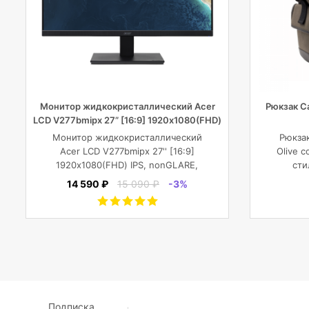
Монитор жидкокристаллический Acer
Рюкзак C
LCD V277bmipx 27” [16:9] 1920х1080(FHD)
IPS
Монитор жидкокристаллический
Рюкза
Acer LCD V277bmipx 27'' [16:9]
Olive 
1920х1080(FHD) IPS, nonGLARE,
сти
250cd/m2, H178°/V178°, 3000:1,
соврем
14 590 ₽
15 090 ₽
-3%
100M:1, 16.7M, 4ms, VGA, HDMI,
фото
DP, Tilt, Speakers, 3Y, Black
план
Подписка