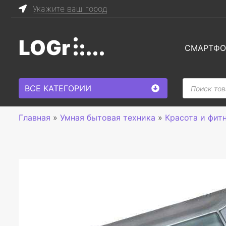
Укажите ваш город
LOGr
СМАРТФ
Поиск
ВСЕ КАТЕГОРИИ
товаров
Главная
»
Умная бытовая техника
»
Красота и фит