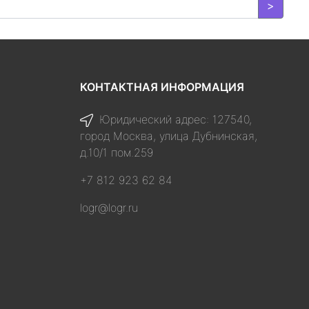
>
КОНТАКТНАЯ ИНФОРМАЦИЯ
Юридический адрес: 127540,
город Москва, улица Дубнинская,
д.10/1 пом.259
+7 812 923 62 84
logr@logr.ru
я