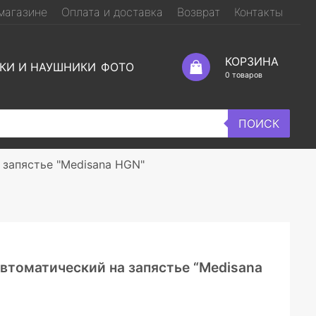
магазине
Оплата и доставка
Возврат
Контакты
КОРЗИНА
КИ И НАУШНИКИ
ФОТО
0
товаров
ПОИСК
 запястье "Medisana HGN"
втоматический на запястье “Medisana