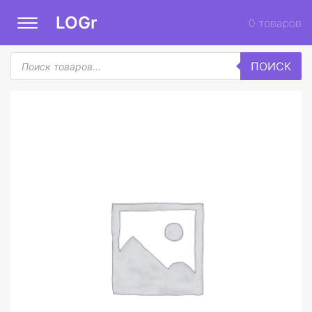
LOGr
0
товаров
Поиск
ПОИСК
товаров