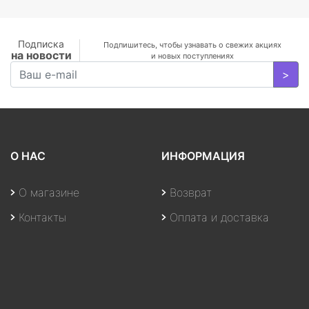
H178°/V178°, 3000:1,
100M:1, 16.7M, 4ms,
VGA, HDMI, DP, Tilt,
Подписка
Подпишитесь, чтобы узнавать о свежих акциях
на новости
Speakers, 3Y, Black
и новых поступлениях
>
О НАС
ИНФОРМАЦИЯ
О магазине
Возврат
Контакты
Оплата и доставка