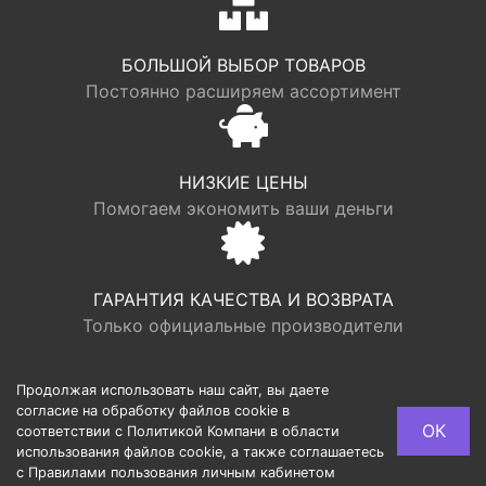
БОЛЬШОЙ ВЫБОР ТОВАРОВ
Постоянно расширяем ассортимент
НИЗКИЕ ЦЕНЫ
Помогаем экономить ваши деньги
ГАРАНТИЯ КАЧЕСТВА И ВОЗВРАТА
Только официальные производители
Продолжая использовать наш сайт, вы даете
согласие на обработку файлов cookie в
© LOGR | ООО “ФАБРИК ХАУС”, ОГРН 1117746193949,
ОК
соответствии с Политикой Компани в области
ИНН 7713725002, Юридический адрес: 127540, г.
использования файлов cookie, а также соглашаетесь
Москва, ул. Дубнинская, 10/1, 259
с Правилами пользования личным кабинетом