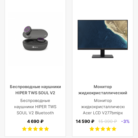
Беспроводные наушники
Монитор
HIPER TWS SOUL V2
жидкокристаллический
Bluetooth 5.0 гарнитура Li-
Acer LCD V277bmipx 27”
Беспроводные
Монитор
Pol 2x43mAh+380mAh,
[16:9] 1920х1080(FHD) IPS
наушники HIPER TWS
жидкокристаллический
черный
SOUL V2 Bluetooth
Acer LCD V277bmipx
5.0 гарнитура Li-Pol
27'' [16:9]
4 690 ₽
14 590 ₽
15 090 ₽
-3%
2x43mAh+380mAh,
1920х1080(FHD) IPS,
Черный
nonGLARE,
250cd/m2,