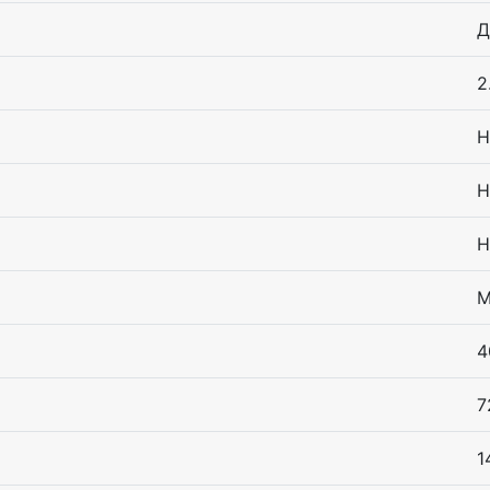
Д
2
Н
Н
Н
M
4
7
1