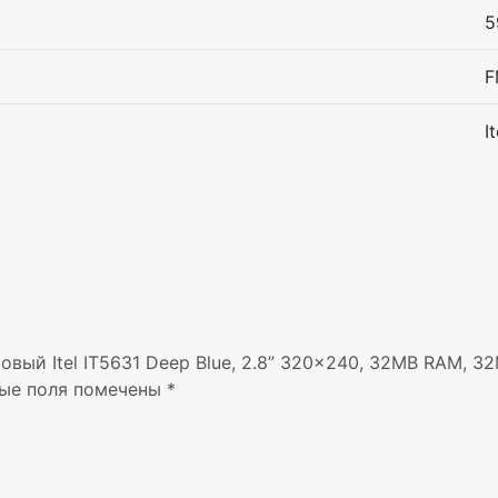
5
F
It
овый Itel IT5631 Deep Blue, 2.8” 320×240, 32MB RAM, 3
ые поля помечены
*