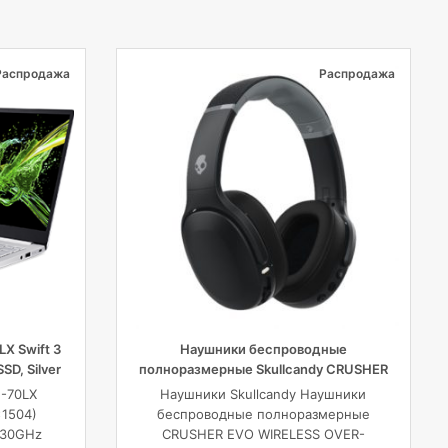
Распродажа
Распродажа
X Swift 3
Наушники беспроводные
SSD, Silver
полноразмерные Skullcandy CRUSHER
EVO WIRELESS OVER-EAR, черные
G-70LX
Наушники Skullcandy Наушники
x1504)
беспроводные полноразмерные
1.30GHz
CRUSHER EVO WIRELESS OVER-