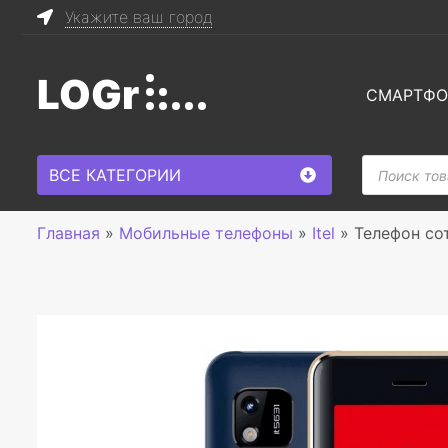
Укажите ваш город
LOGr
СМАРТФ
Поиск
ВСЕ КАТЕГОРИИ
товаров
Главная
»
Мобильные телефоны
»
Itel
»
Телефон сот