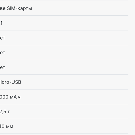
ве SIM-карты
.1
ет
ет
ет
icro-USB
000 мА·ч
2,5 г
40 мм