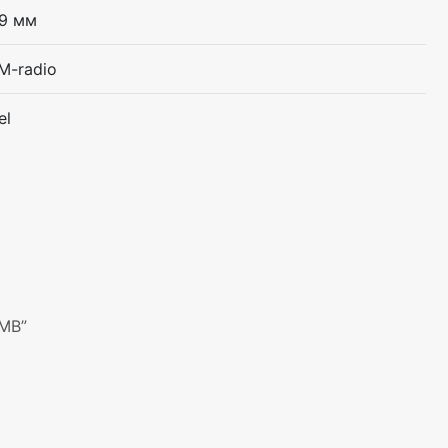
9 мм
M-radio
el
2MB”