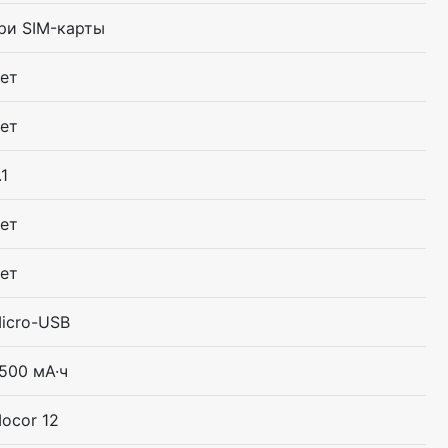
ри SIM-карты
ет
ет
.1
ет
ет
icro-USB
500 мА·ч
ocor 12