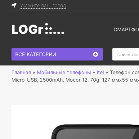
Укажите ваш город
LOGr
СМАРТФ
Поиск
ВСЕ КАТЕГОРИИ
товаров
Главная
»
Мобильные телефоны
»
Itel
»
Телефон сот
Micro-USB, 2500mAh, Mocor 12, 70g, 127 ммx55 мм