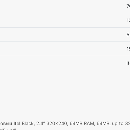
7
1
5
1
It
ый Itel Black, 2.4” 320×240, 64MB RAM, 64MB, up to 32GB