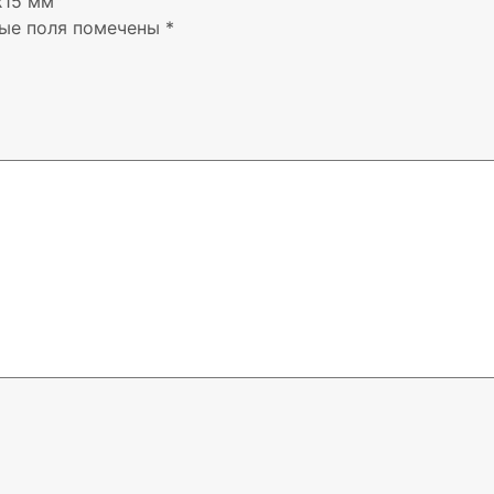
x15 мм”
ые поля помечены
*