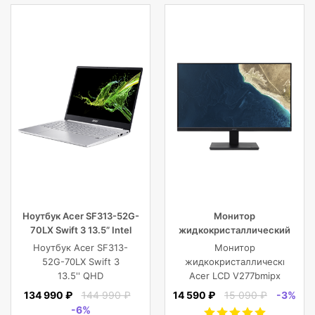
Ноутбук Acer SF313-52G-
Монитор
70LX Swift 3 13.5” Intel
жидкокристаллический
Core i7 16 GB 1TB SSD,
Acer LCD V277bmipx 27”
Ноутбук Acer SF313-
Монитор
Silver
[16:9] 1920х1080(FHD) IPS
52G-70LX Swift 3
жидкокристаллический
13.5'' QHD
Acer LCD V277bmipx
(2256x1504) IPS/Intel
27'' [16:9]
134 990 ₽
144 990 ₽
14 590 ₽
15 090 ₽
-3%
Core i7-1065G7
1920х1080(FHD) IPS,
-6%