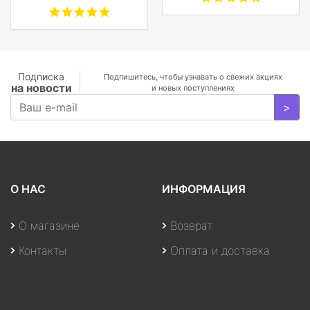
1.30GHz Quad/16
nonGLARE,
GB+1TB SSD/GF
250cd/m2,
MX350 2
H178°/V178°, 3000:1,
GB/WiFi/BT5.0/1
100M:1, 16.7M, 4ms,
MP/Fingerprint/4cell/1,19
VGA, HDMI, DP, Tilt,
кг/W10Pro/3Y/SILVER
Speakers, 3Y, Black
Подписка
Подпишитесь, чтобы узнавать о свежих акциях
на новости
и новых поступлениях
>
О НАС
ИНФОРМАЦИЯ
О магазине
Возврат
Контакты
Оплата и доставка