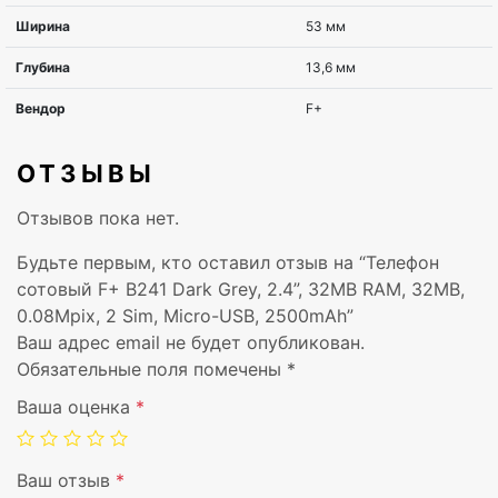
Диагональ экрана
6,1 см (2.4
Разрешение экрана
240 x 320
Оперативная память, ГБ
32 МБ
ОТЗЫВЫ
Объем внутренней памяти, ГБ
32 МБ
Отзывов пока нет.
Камера, МПикс
0,08 МП
Будьте первым, кто оставил отзыв на “Телефон
сотовый F+ B241 Dark Grey, 2.4”, 32MB RAM, 32MB,
Кол-во сим-карт
Две SIM-
0.08Mpix, 2 Sim, Micro-USB, 2500mAh”
Ваш адрес email не будет опубликован.
Обязательные поля помечены
*
Bluetooth
2.1
Ваша оценка
*
Wi-Fi
Нет
Тип разъема
Микро-U
Ваш отзыв
*