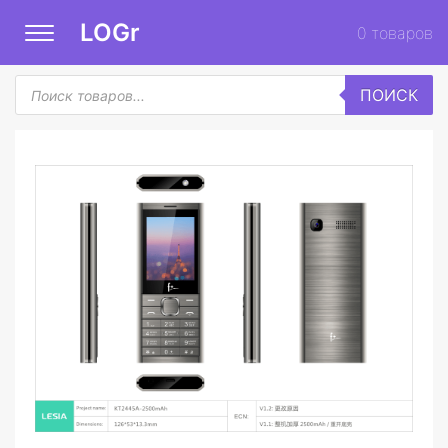
LOGr
0
товаров
Поиск
ПОИСК
товаров