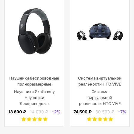
Наушники беспроводные
Система виртуальной
полноразмерные
реальности HTC VIVE
Skullcandy CRUSHER EVO
Cosmos
Наушники Skullcandy
Система
WIRELESS OVER-EAR,
Наушники
виртуальной
черные
беспроводные
реальности HTC VIVE
полноразмерные
Cosmos
13 690 ₽
14 090 ₽
-2%
74 590 ₽
80 590 ₽
-7%
CRUSHER EVO
WIRELESS OVER-EAR,
черные