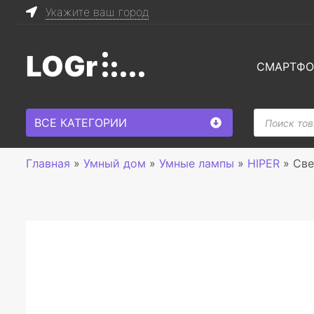
Укажите ваш город
LOGr
СМАРТФ
Поиск
ВСЕ КАТЕГОРИИ
товаров
Главная
»
Умный дом
»
Умные лампы
»
HIPER
»
Све