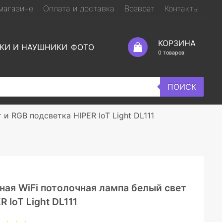
магазине
Оплата и доставка
Возврат
Контакты
КОРЗИНА
КИ И НАУШНИКИ
ФОТО
0
товаров
ПОИСК
и RGB подсветка HIPER IoT Light DL111
ная WiFi потолочная лампа белый свет
 IoT Light DL111