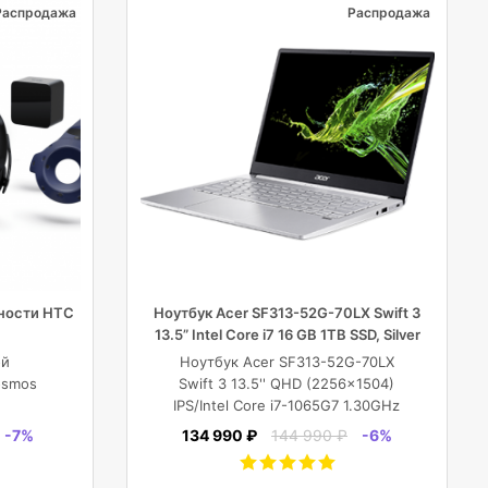
Распродажа
Распродажа
ности HTC
Ноутбук Acer SF313-52G-70LX Swift 3
13.5” Intel Core i7 16 GB 1TB SSD, Silver
ой
Ноутбук Acer SF313-52G-70LX
osmos
Swift 3 13.5'' QHD (2256x1504)
IPS/Intel Core i7-1065G7 1.30GHz
Quad/16 GB+1TB SSD/GF MX350 2
-7%
134 990 ₽
144 990 ₽
-6%
GB/WiFi/BT5.0/1
MP/Fingerprint/4cell/1,19