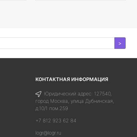
кг/W10Pro/3Y/SILVER
>
КОНТАКТНАЯ ИНФОРМАЦИЯ
Юридический адрес: 127540,
город Москва, улица Дубнинская,
д.10/1 пом.259
+7 812 923 62 84
logr@logr.ru
я