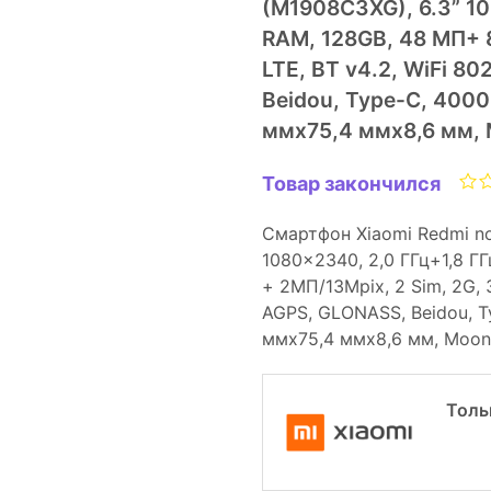
(M1908C3XG), 6.3” 10
RAM, 128GB, 48 МП+ 8
LTE, BT v4.2, WiFi 802
Beidou, Type-C, 4000m
ммx75,4 ммx8,6 мм, 
Товар закончился
Смартфон Xiaomi Redmi not
1080x2340, 2,0 ГГц+1,8 Г
+ 2МП/13Mpix, 2 Sim, 2G, 3
AGPS, GLONASS, Beidou, Ty
ммx75,4 ммx8,6 мм, Moonl
Толь