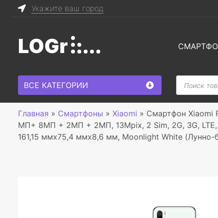
Укажите ваш город
LOGr
СМАРТФ
Поиск
ВСЕ КАТЕГОРИИ
товаров
Главная
»
Смартфоны
»
Xiaomi
»
Смартфон Xiaomi R
МП+ 8МП + 2МП + 2МП, 13Mpix, 2 Sim, 2G, 3G, LTE, BT
161,15 ммx75,4 ммx8,6 мм, Moonlight White (Лунно-