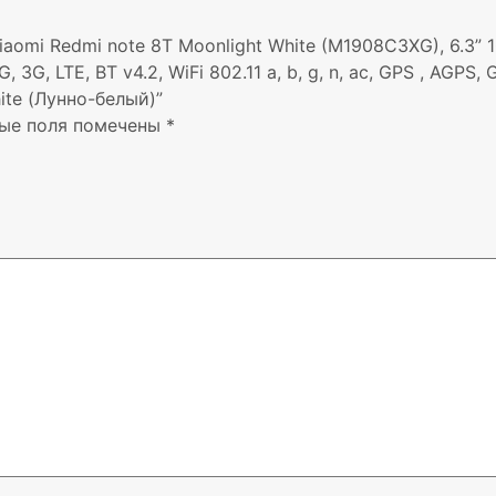
omi Redmi note 8T Moonlight White (M1908C3XG), 6.3” 1
G, LTE, BT v4.2, WiFi 802.11 a, b, g, n, ac, GPS , AGPS
hite (Лунно-белый)”
ые поля помечены
*