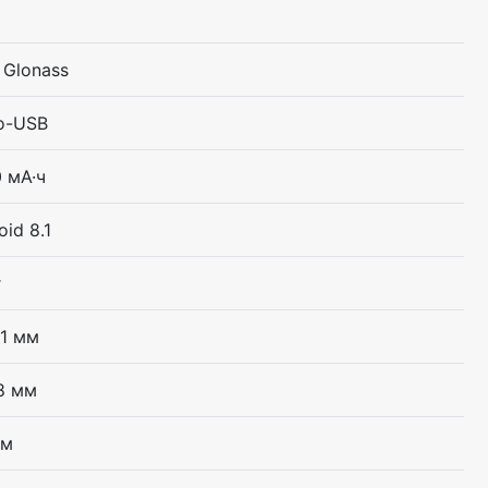
 Glonass
o-USB
 мА·ч
oid 8.1
г
91 мм
8 мм
мм