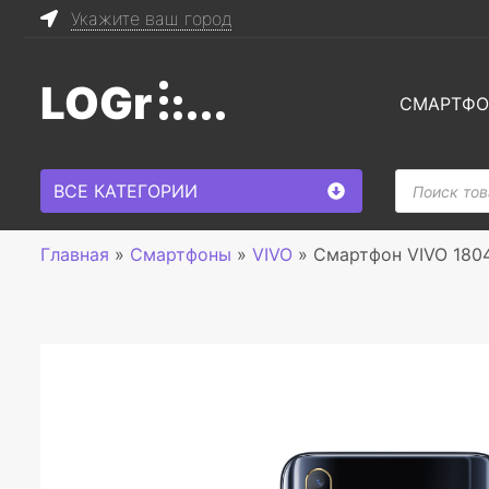
Укажите ваш город
LOGr
СМАРТФ
Поиск
ВСЕ КАТЕГОРИИ
товаров
Главная
»
Смартфоны
»
VIVO
»
Смартфон VIVO 1804 