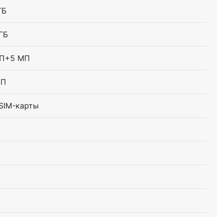
ГБ
ГБ
МП+5 МП
МП
SIM-карты