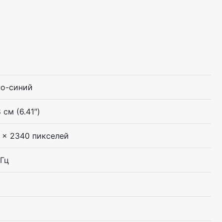
о-синий
 см (6.41″)
 x 2340 пикселей
ГГц