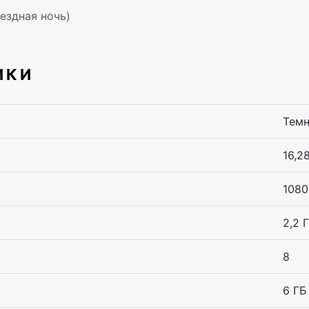
вездная ночь)
ИКИ
Темн
16,28
1080
2,2 
8
6 ГБ