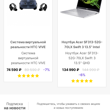
Система виртуальной
Ноутбук Acer SF313-52G-
реальности HTC VIVE
70LX Swift 3 13.5” Intel
Cosmos
Core i7 16 GB 1TB SSD,
Система
Ноутбук Acer SF313-
Silver
виртуальной
52G-70LX Swift 3
реальности HTC VIVE
13.5'' QHD
Cosmos
(2256x1504) IPS/Intel
74 590 ₽
80 590 ₽
-7%
134 990 ₽
144 990 ₽
Core i7-1065G7
-6%
1.30GHz Quad/16
GB+1TB SSD/GF
MX350 2
GB/WiFi/BT5.0/1
MP/Fingerprint/4cell/1,19
кг/W10Pro/3Y/SILVER
Подписка
Подпишитесь, чтобы узнавать о свежих акциях
на новости
и новых поступлениях