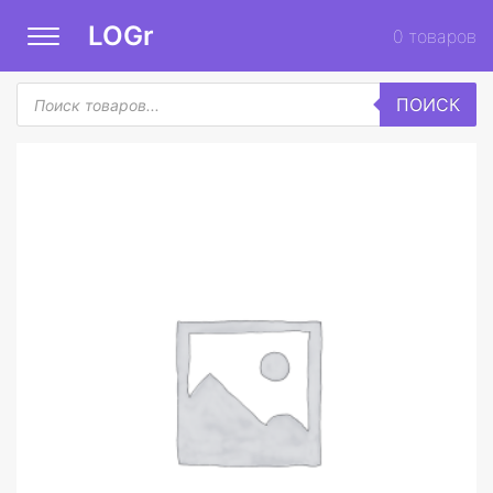
LOGr
0
товаров
Поиск
ПОИСК
товаров