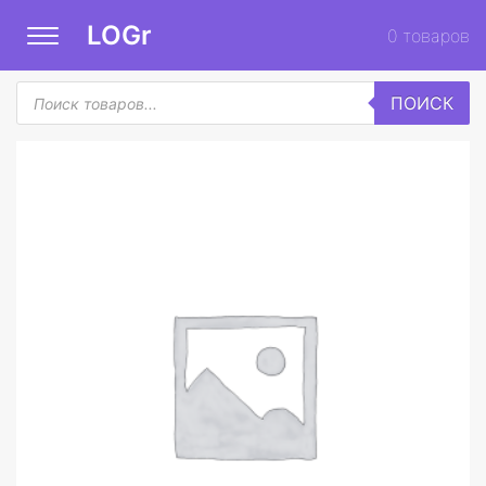
LOGr
0
товаров
Поиск
ПОИСК
товаров