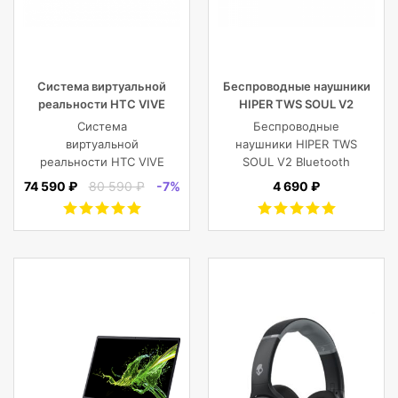
Система виртуальной
Беспроводные наушники
реальности HTC VIVE
HIPER TWS SOUL V2
Cosmos
Bluetooth 5.0 гарнитура Li-
Система
Беспроводные
Pol 2x43mAh+380mAh,
виртуальной
наушники HIPER TWS
черный
реальности HTC VIVE
SOUL V2 Bluetooth
Cosmos
5.0 гарнитура Li-Pol
74 590 ₽
80 590 ₽
-7%
4 690 ₽
2x43mAh+380mAh,
Черный