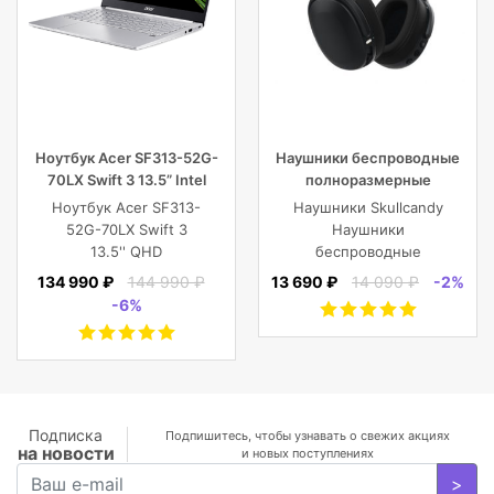
Ноутбук Acer SF313-52G-
Наушники беспроводные
70LX Swift 3 13.5” Intel
полноразмерные
Core i7 16 GB 1TB SSD,
Skullcandy CRUSHER EVO
Ноутбук Acer SF313-
Наушники Skullcandy
Silver
WIRELESS OVER-EAR,
52G-70LX Swift 3
Наушники
черные
13.5'' QHD
беспроводные
(2256x1504) IPS/Intel
полноразмерные
134 990 ₽
144 990 ₽
13 690 ₽
14 090 ₽
-2%
Core i7-1065G7
CRUSHER EVO
-6%
1.30GHz Quad/16
WIRELESS OVER-EAR,
GB+1TB SSD/GF
черные
MX350 2
GB/WiFi/BT5.0/1
MP/Fingerprint/4cell/1,19
кг/W10Pro/3Y/SILVER
Подписка
Подпишитесь, чтобы узнавать о свежих акциях
на новости
и новых поступлениях
>