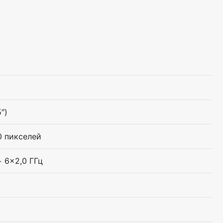
5″)
0 пикселей
+ 6×2,0 ГГц