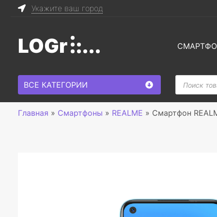
Укажите ваш город
LOGr
СМАРТФ
Поиск
ВСЕ КАТЕГОРИИ
товаров
Главная
»
Смартфоны
»
REALME
»
Смартфон REALM