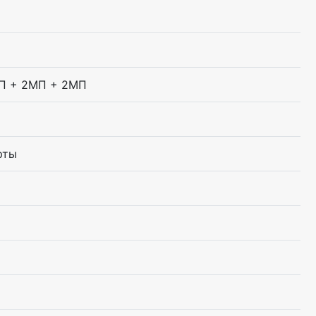
П + 2МП + 2МП
рты