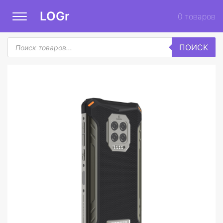
LOGr
0
товаров
Поиск
ПОИСК
товаров