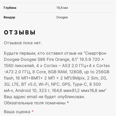
Оперативная память, ГБ
6 ГБ
Объем внутренней памяти, ГБ
128 ГБ
ОТЗЫВЫ
Максимальный объем карты
256 ГБ
памяти, ГБ
Отзывов пока нет.
Камера, МПикс
16 МП+8МП+ 2 МП 
Будьте первым, кто оставил отзыв на “Смартфон
Doogee Doogee S86 Fire Orange, 6.1” 19.5:9 720 x
Фронтальная камера, МПикс
8 МП
1560 пикселей, 4 x Cortex – A53 2.0 ГГц+4 x Cortex
-A73 2.0 ГГЦ, 8 Core, 6GB RAM, 128GB, up to 256GB
Кол-во сим-карт
Две SIM-карты
flash, 16 МП+8МП+ 2 МП + 2 МП/8Mpix, 2 Sim, 2G,
3G, LTE, BT v5.0, Wi-Fi, NFC, GPS, Type-C, 8 500
Поддержка 3G
Да
мА·ч, Android 10, 323 г, 164,6 ммx81,2 ммx16,8 мм”
Ваш адрес email не будет опубликован.
Поддержка LTE
Да
Обязательные поля помечены
*
Ваша оценка
*
Bluetooth
5.0