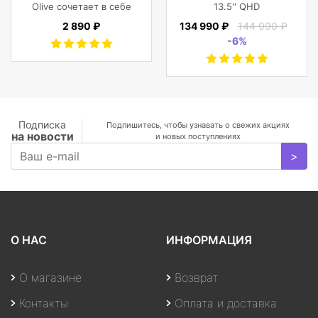
Olive сочетает в себе
13.5'' QHD
винтажный стиль,
(2256x1504) IPS/Intel
2 890 ₽
134 990 ₽
144 990 ₽
функциональность,
Core i7-1065G7
-6%
современный
1.30GHz Quad/16
комфорт, и защиту
GB+1TB SSD/GF
фотокамеры с
MX350 2
объективами,
GB/WiFi/BT5.0/1
планшета, ноутбука
MP/Fingerprint/4cell/1,19
или DJI Mavic и пр.
кг/W10Pro/3Y/SILVER
Подписка
Подпишитесь, чтобы узнавать о свежих акциях
на новости
и новых поступлениях
>
О НАС
ИНФОРМАЦИЯ
О магазине
Возврат
Контакты
Оплата и доставка