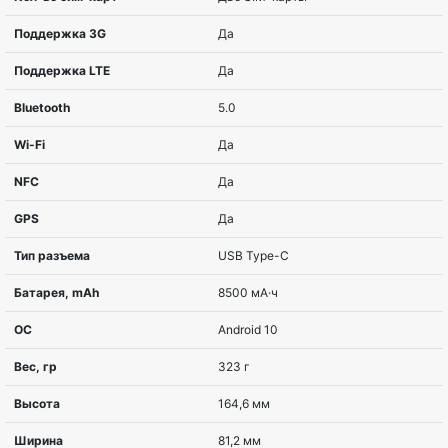
Цвет
Fire Orange
Диагональ экрана
15,5 см (6.1″)
Соотношение сторон
19.5:9
Разрешение экрана
720 x 1560 пикселе
Процессор, MHz
4 x Cortex – A53 2.0
A73 2.0 ГГЦ
Кол-во ядер
8