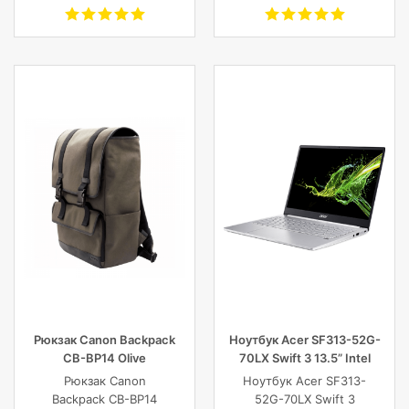
1920х1080(FHD) IPS,
CRUSHER EVO
nonGLARE,
WIRELESS OVER-EAR,
250cd/m2,
черные
H178°/V178°, 3000:1,
100M:1, 16.7M, 4ms,
VGA, HDMI, DP, Tilt,
Speakers, 3Y, Black
Рюкзак Canon Backpack
Ноутбук Acer SF313-52G-
CB-BP14 Olive
70LX Swift 3 13.5” Intel
Core i7 16 GB 1TB SSD,
Рюкзак Canon
Ноутбук Acer SF313-
Silver
Backpack CB-BP14
52G-70LX Swift 3