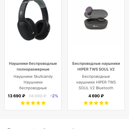
Наушники беспроводные
Беспроводные наушники
полноразмерные
HIPER TWS SOUL V2
Skullcandy CRUSHER EVO
Bluetooth 5.0 гарнитура Li-
Наушники Skullcandy
Беспроводные
WIRELESS OVER-EAR,
Pol 2x43mAh+380mAh,
Наушники
наушники HIPER TWS
черные
черный
беспроводные
SOUL V2 Bluetooth
полноразмерные
5.0 гарнитура Li-Pol
13 690 ₽
14 090 ₽
-2%
4 690 ₽
CRUSHER EVO
2x43mAh+380mAh,
WIRELESS OVER-EAR,
Черный
черные