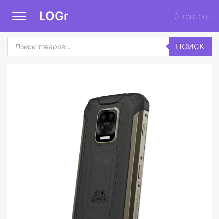
LOGr
0
товаров
Поиск
ПОИСК
товаров