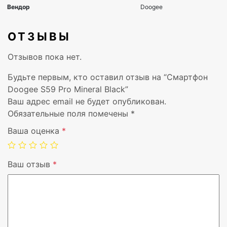
Объем внутренней памяти, ГБ
128 ГБ
ОТЗЫВЫ
Максимальный объем карты памяти, ГБ
256 ГБ
Отзывов пока нет.
Камера, МПикс
16 МП+8М
Будьте первым, кто оставил отзыв на “Смартфон
Фронтальная камера, МПикс
16 МП
Doogee S59 Pro Mineral Black”
Ваш адрес email не будет опубликован.
Кол-во сим-карт
Две SIM-
Обязательные поля помечены
*
Ваша оценка
*
Поддержка 3G
Да
Поддержка LTE
Да
Ваш отзыв
*
Bluetooth
5
Wi-Fi
Да