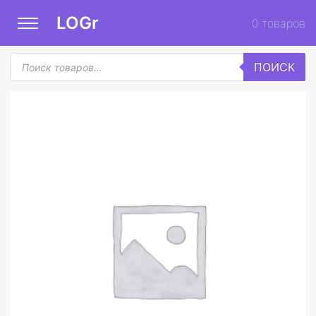
LOGr
0
товаров
Поиск
ПОИСК
товаров