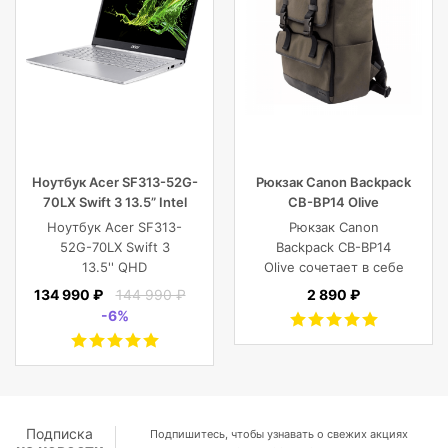
Ноутбук Acer SF313-52G-
Рюкзак Canon Backpack
70LX Swift 3 13.5” Intel
CB-BP14 Olive
Core i7 16 GB 1TB SSD,
Ноутбук Acer SF313-
Рюкзак Canon
Silver
52G-70LX Swift 3
Backpack CB-BP14
13.5'' QHD
Olive сочетает в себе
(2256x1504) IPS/Intel
винтажный стиль,
134 990 ₽
144 990 ₽
2 890 ₽
Core i7-1065G7
функциональность,
-6%
1.30GHz Quad/16
современный
GB+1TB SSD/GF
комфорт, и защиту
MX350 2
фотокамеры с
GB/WiFi/BT5.0/1
объективами,
MP/Fingerprint/4cell/1,19
планшета, ноутбука
кг/W10Pro/3Y/SILVER
или DJI Mavic и пр.
Подписка
Подпишитесь, чтобы узнавать о свежих акциях