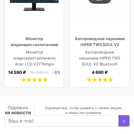
Монитор
Беспроводные наушники
жидкокристаллический
HIPER TWS SOUL V2
Acer LCD V277bmipx 27”
Bluetooth 5.0 гарнитура Li-
Монитор
Беспроводные
[16:9] 1920х1080(FHD) IPS
Pol 2x43mAh+380mAh,
жидкокристаллический
наушники HIPER TWS
черный
Acer LCD V277bmipx
SOUL V2 Bluetooth
27'' [16:9]
5.0 гарнитура Li-Pol
14 590 ₽
15 090 ₽
-3%
4 690 ₽
1920х1080(FHD) IPS,
2x43mAh+380mAh,
nonGLARE,
Черный
250cd/m2,
H178°/V178°, 3000:1,
100M:1, 16.7M, 4ms,
VGA, HDMI, DP, Tilt,
Подписка
Подпишитесь, чтобы узнавать о свежих акциях
на новости
Speakers, 3Y, Black
и новых поступлениях
>