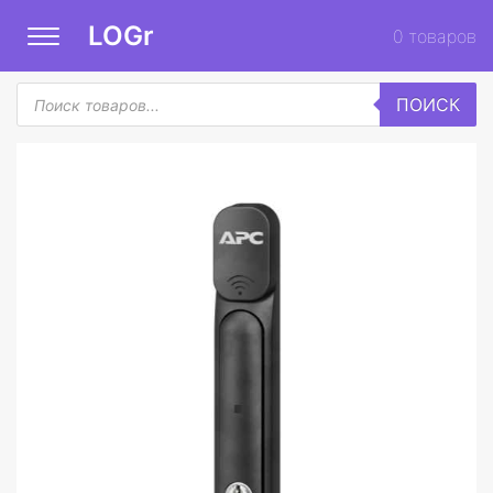
LOGr
0
товаров
Поиск
ПОИСК
товаров