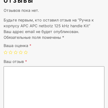
ОТЗЫВЫ
Вес
2,03 кг
Отзывов пока нет.
Диапазон температур при эксплуатации
0 – 45 °C
Будьте первым, кто оставил отзыв на “Ручка к
корпусу APC APC netbotz 125 kHz handle Kit”
Диапазон температур при хранении
0 – 95 °C
Ваш адрес email не будет опубликован.
Обязательные поля помечены
*
Высота в нерабочем режиме
0 – 1500
Ваша оценка
*
Цвет товара
Черный
Ваш отзыв
*
Совместимость
APC Rack
Размеры (ШхГхВ)
614 x 24
Рабочая частота
0.125 МГ
Масса брутто
2,45 кг