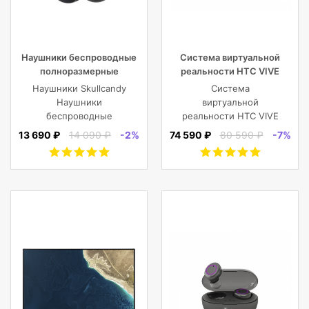
Наушники беспроводные
Система виртуальной
полноразмерные
реальности HTC VIVE
Skullcandy CRUSHER EVO
Cosmos
Наушники Skullcandy
Система
WIRELESS OVER-EAR,
Наушники
виртуальной
черные
беспроводные
реальности HTC VIVE
полноразмерные
Cosmos
13 690 ₽
14 090 ₽
-2%
74 590 ₽
80 590 ₽
-7%
CRUSHER EVO
WIRELESS OVER-EAR,
черные