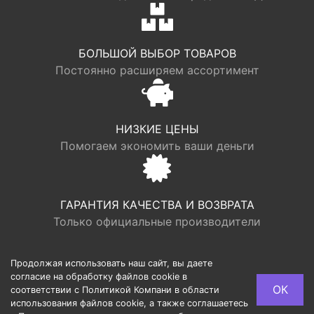
БОЛЬШОЙ ВЫБОР ТОВАРОВ
Постоянно расширяем ассортимент
НИЗКИЕ ЦЕНЫ
Помогаем экономить ваши деньги
ГАРАНТИЯ КАЧЕСТВА И ВОЗВРАТА
Только официальные производители
Продолжая использовать наш сайт, вы даете
согласие на обработку файлов cookie в
© LOGR | ООО “ФАБРИК ХАУС”, ОГРН 1117746193949,
ОК
соответствии с Политикой Компани в области
ИНН 7713725002, Юридический адрес: 127540, г.
использования файлов cookie, а также соглашаетесь