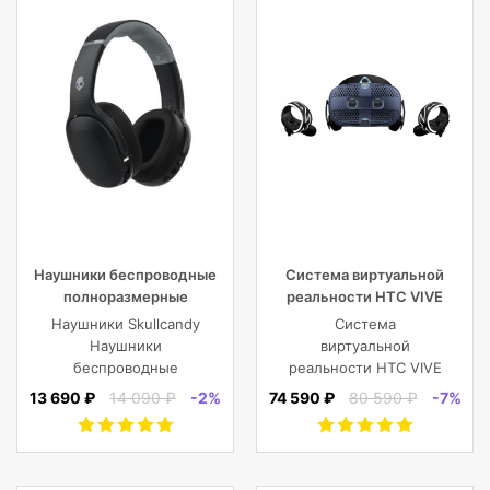
Наушники беспроводные
Система виртуальной
полноразмерные
реальности HTC VIVE
Skullcandy CRUSHER EVO
Cosmos
Наушники Skullcandy
Система
WIRELESS OVER-EAR,
Наушники
виртуальной
черные
беспроводные
реальности HTC VIVE
полноразмерные
Cosmos
13 690 ₽
14 090 ₽
-2%
74 590 ₽
80 590 ₽
-7%
CRUSHER EVO
WIRELESS OVER-EAR,
черные