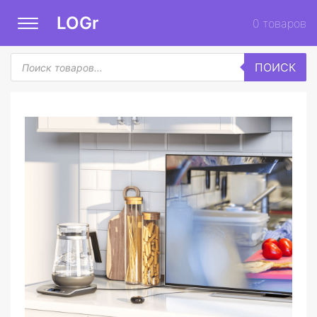
LOGr
0
товаров
Поиск
ПОИСК
товаров