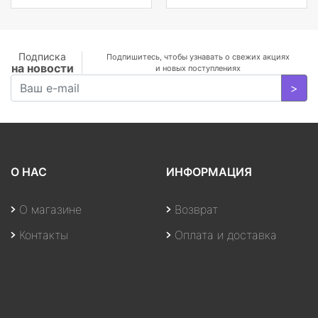
250cd/m2,
H178°/V178°, 3000:1,
100M:1, 16.7M, 4ms,
VGA, HDMI, DP, Tilt,
Подписка
Подпишитесь, чтобы узнавать о свежих акциях
на новости
Speakers, 3Y, Black
и новых поступлениях
>
О НАС
ИНФОРМАЦИЯ
О магазине
Возврат
Контакты
Оплата и доставка