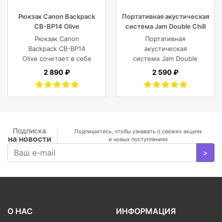
Рюкзак Canon Backpack
Портативная акустическая
CB-BP14 Olive
система Jam Double Chill
Grey
Рюкзак Canon
Портативная
Backpack CB-BP14
акустическая
Olive сочетает в себе
система Jam Double
винтажный стиль,
Chill Grey (серый)
2 890 ₽
2 590 ₽
функциональность,
современный
комфорт, и защиту
фотокамеры с
объективами,
планшета, ноутбука
Подписка
Подпишитесь, чтобы узнавать о свежих акциях
на новости
или DJI Mavic и пр.
и новых поступлениях
>
О НАС
ИНФОРМАЦИЯ