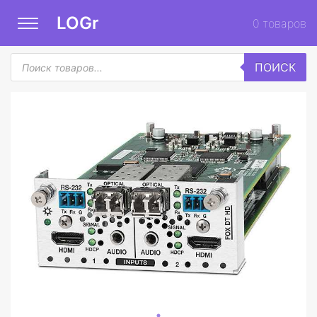
LOGr
0
товаров
Поиск
ПОИСК
товаров