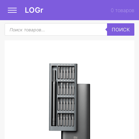
LOGr
0
товаров
Поиск
ПОИСК
товаров