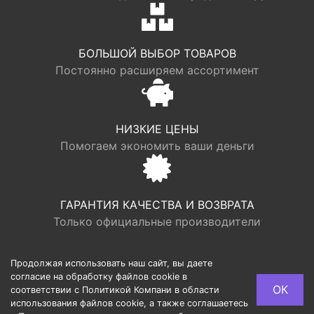
БОЛЬШОЙ ВЫБОР ТОВАРОВ
Постоянно расширяем ассортимент
НИЗКИЕ ЦЕНЫ
Помогаем экономить ваши деньги
ГАРАНТИЯ КАЧЕСТВА И ВОЗВРАТА
Только официальные производители
Продолжая использовать наш сайт, вы даете
согласие на обработку файлов cookie в
© LOGR | ООО “ФАБРИК ХАУС”, ОГРН 1117746193949,
ОК
соответствии с Политикой Компани в области
ИНН 7713725002, Юридический адрес: 127540, г.
использования файлов cookie, а также соглашаетесь