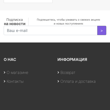
MX350 2
GB/WiFi/BT5.0/1
MP/Fingerprint/4cell/1,19
кг/W10Pro/3Y/SILVER
Подписка
Подпишитесь, чтобы узнавать о свежих акциях
на новости
и новых поступлениях
>
О НАС
ИНФОРМАЦИЯ
О магазине
Возврат
Контакты
Оплата и доставка