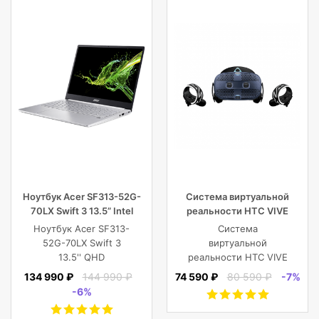
Ноутбук Acer SF313-52G-
Система виртуальной
70LX Swift 3 13.5” Intel
реальности HTC VIVE
Core i7 16 GB 1TB SSD,
Cosmos
Ноутбук Acer SF313-
Система
Silver
52G-70LX Swift 3
виртуальной
13.5'' QHD
реальности HTC VIVE
(2256x1504) IPS/Intel
Cosmos
134 990 ₽
144 990 ₽
74 590 ₽
80 590 ₽
-7%
Core i7-1065G7
-6%
1.30GHz Quad/16
GB+1TB SSD/GF