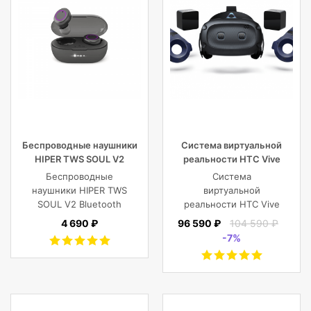
Беспроводные наушники
Система виртуальной
HIPER TWS SOUL V2
реальности HTC Vive
Bluetooth 5.0 гарнитура Li-
Cosmos Elite
Беспроводные
Система
Pol 2x43mAh+380mAh,
наушники HIPER TWS
виртуальной
черный
SOUL V2 Bluetooth
реальности HTC Vive
5.0 гарнитура Li-Pol
Cosmos Elite
4 690 ₽
96 590 ₽
104 590 ₽
2x43mAh+380mAh,
-7%
Черный