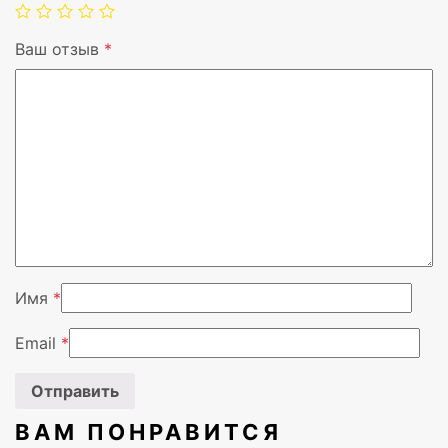
Ваш отзыв
*
Цвет
Белый
Встроенный экран
Нет
Вендор
Medis
Имя
*
Email
*
ВАМ ПОНРАВИТСЯ