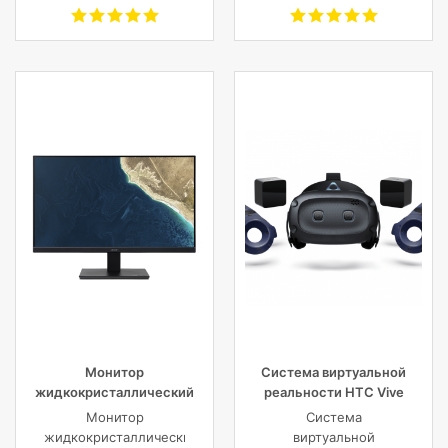
Монитор
Система виртуальной
жидкокристаллический
реальности HTC Vive
Acer LCD V277bmipx 27”
Cosmos Elite
Монитор
Система
[16:9] 1920х1080(FHD) IPS
жидкокристаллический
виртуальной