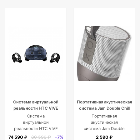
Система виртуальной
Портативная акустическая
реальности HTC VIVE
система Jam Double Chill
Cosmos
Grey
Система
Портативная
виртуальной
акустическая
реальности HTC VIVE
система Jam Double
Cosmos
Chill Grey (серый)
74 590 ₽
80 590 ₽
-7%
2 590 ₽