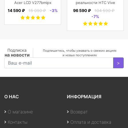
Acer LCD V277bmipx
реальности HTC Vive
27'' [16:9]
Cosmos Elite
14 590 ₽
15 090 ₽
-3%
96 590 ₽
104 590 ₽
1920х1080(FHD) IPS,
-7%
nonGLARE,
250cd/m2,
H178°/V178°, 3000:1,
100M:1, 16.7M, 4ms,
VGA, HDMI, DP, Tilt,
Speakers, 3Y, Black
Подписка
Подпишитесь, чтобы узнавать о свежих акциях
на новости
и новых поступлениях
>
О НАС
ИНФОРМАЦИЯ
О магазине
Возврат
Контакты
Оплата и доставка