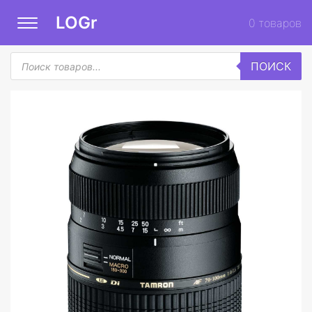
LOGr
0
товаров
Поиск
ПОИСК
товаров