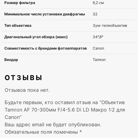
Совместимость с товаром
для ф
Тип товара
объек
Совместимость с вендором
Cano
ОТЗЫВЫ
Цвет
Черн
Отзывов пока нет.
Вес
458 г
Будьте первым, кто оставил отзыв на “Объектив
Tamron AF 70-300мм F/4-5.6 Di LD Макро 1:2 для
Совместимость
Cano
Canon”
Ваш адрес email не будет опубликован.
Фокусное расстояние
70 – 
Обязательные поля помечены
*