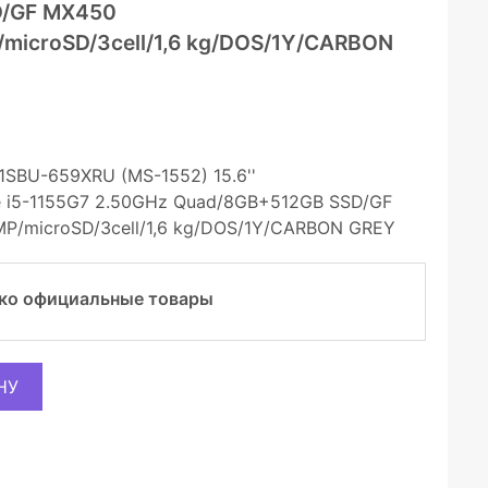
D/GF MX450
/microSD/3cell/1,6 kg/DOS/1Y/CARBON
1SBU-659XRU (MS-1552) 15.6''
re i5-1155G7 2.50GHz Quad/8GB+512GB SSD/GF
MP/microSD/3cell/1,6 kg/DOS/1Y/CARBON GREY
ко официальные товары
НУ