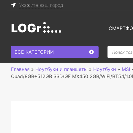
Укажите ваш город
LOGr
СМАРТФ
Поиск
ВСЕ КАТЕГОРИИ
товаров
Главная
»
Ноутбуки и планшеты
»
Ноутбуки
»
MSI
Quad/8GB+512GB SSD/GF MX450 2GB/WiFi/BT5.1/1.0