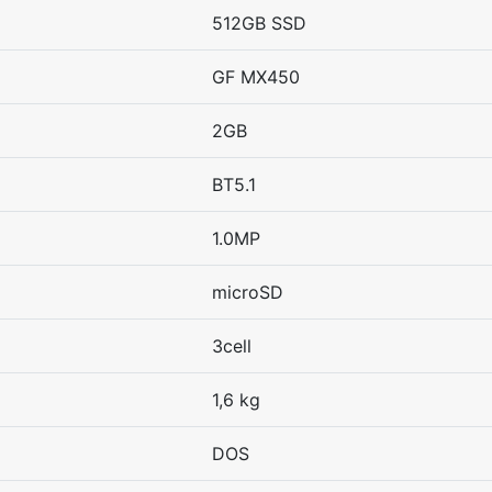
512GB SSD
GF MX450
2GB
BT5.1
1.0MP
microSD
3cell
1,6 kg
DOS