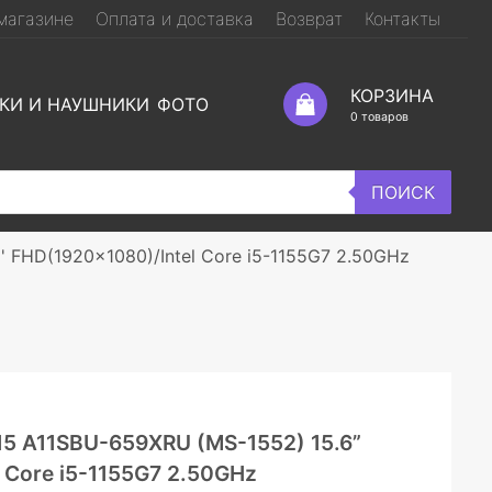
магазине
Оплата и доставка
Возврат
Контакты
КОРЗИНА
КИ И НАУШНИКИ
ФОТО
0
товаров
ПОИСК
' FHD(1920x1080)/Intel Core i5-1155G7 2.50GHz
15 A11SBU-659XRU (MS-1552) 15.6”
 Core i5-1155G7 2.50GHz