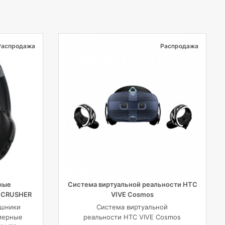
Распродажа
Распродажа
ные
Система виртуальной реальности HTC
y CRUSHER
VIVE Cosmos
 черные
ушники
Система виртуальной
мерные
реальности HTC VIVE Cosmos