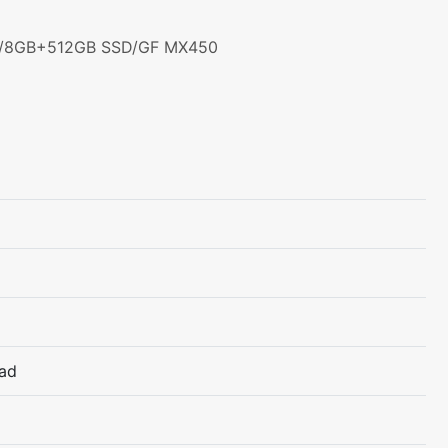
uad/8GB+512GB SSD/GF MX450
uad