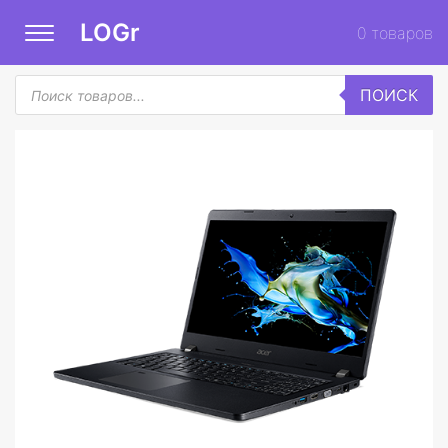
LOGr
0
товаров
Поиск
ПОИСК
товаров