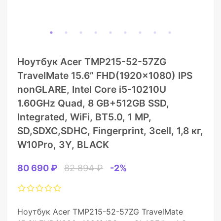
Ноутбук Acer TMP215-52-57ZG
TravelMate 15.6” FHD(1920×1080) IPS
nonGLARE, Intel Core i5-10210U
1.60GHz Quad, 8 GB+512GB SSD,
Integrated, WiFi, BT5.0, 1 MP,
SD,SDXC,SDHC, Fingerprint, 3cell, 1,8 кг,
W10Pro, 3Y, BLACK
80 690 ₽
82 894 ₽
-2%
Ноутбук Acer TMP215-52-57ZG TravelMate