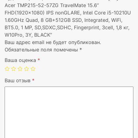
Комплектация
Fingerprint
Acer TMP215-52-57ZG TravelMate 15.6”
FHD(1920×1080) IPS nonGLARE, Intel Core i5-10210U
Батарея
3cell
1.60GHz Quad, 8 GB+512GB SSD, Integrated, WiFi,
BT5.0, 1 MP, SD,SDXC,SDHC, Fingerprint, 3cell, 1,8 кг,
Вес, кг
1,8 кг
W10Pro, 3Y, BLACK”
Ваш адрес email не будет опубликован.
ОС
W10Pro
Обязательные поля помечены
*
Ваша оценка
*
Гарантия
3 года
Цвет
Черный
Ваш отзыв
*
Технология батареи
Литий-ионна
Формат
Раскладно
Встроенный кардридер
Да