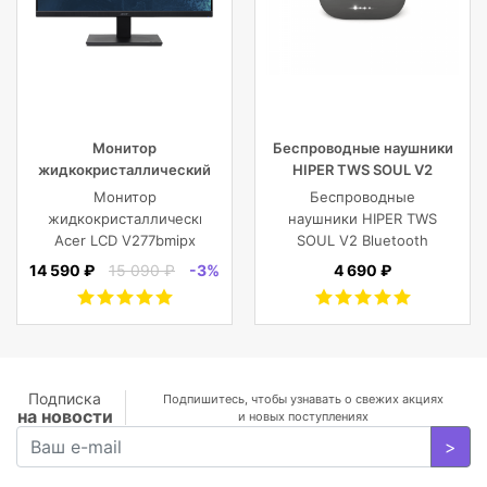
Монитор
Беспроводные наушники
жидкокристаллический
HIPER TWS SOUL V2
Acer LCD V277bmipx 27”
Bluetooth 5.0 гарнитура Li-
Монитор
Беспроводные
[16:9] 1920х1080(FHD) IPS
Pol 2x43mAh+380mAh,
жидкокристаллический
наушники HIPER TWS
черный
Acer LCD V277bmipx
SOUL V2 Bluetooth
27'' [16:9]
5.0 гарнитура Li-Pol
14 590 ₽
15 090 ₽
-3%
4 690 ₽
1920х1080(FHD) IPS,
2x43mAh+380mAh,
nonGLARE,
Черный
250cd/m2,
H178°/V178°, 3000:1,
100M:1, 16.7M, 4ms,
VGA, HDMI, DP, Tilt,
Подписка
Подпишитесь, чтобы узнавать о свежих акциях
на новости
Speakers, 3Y, Black
и новых поступлениях
>