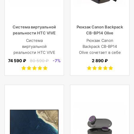
Система виртуальной
Рюкзак Canon Backpack
реальности HTC VIVE
CB-BP14 Olive
Cosmos
Система
Рюкзак Canon
виртуальной
Backpack CB-BP14
реальности HTC VIVE
Olive сочетает в себе
Cosmos
винтажный стиль,
74 590 ₽
80 590 ₽
-7%
2 890 ₽
функциональность,
современный
комфорт, и защиту
фотокамеры с
объективами,
планшета, ноутбука
или DJI Mavic и пр.