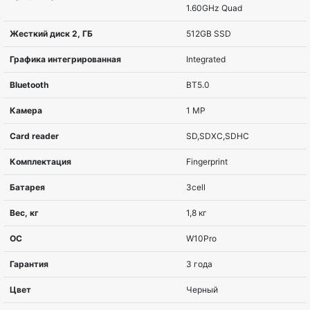
Серия
TravelMate
Диагональ экрана, дюймов
15.6”