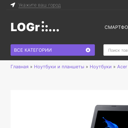
Укажите ваш город
LOGr
СМАРТФ
Поиск
ВСЕ КАТЕГОРИИ
товаров
Главная
»
Ноутбуки и планшеты
»
Ноутбуки
»
Acer