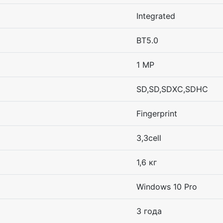
Integrated
BT5.0
1 MP
SD,SD,SDXC,SDHC
Fingerprint
3,3cell
1,6 кг
Windows 10 Pro
3 года