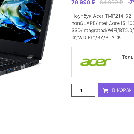
78 990 ₽
84 990 ₽
-7
Ноутбук Acer TMP214-52-5
nonGLARE/Intel Core i5-1
SSD/Integrated/WiFi/BT5.0
кг/W10Pro/3Y/BLACK
Толь
В КОРЗИ