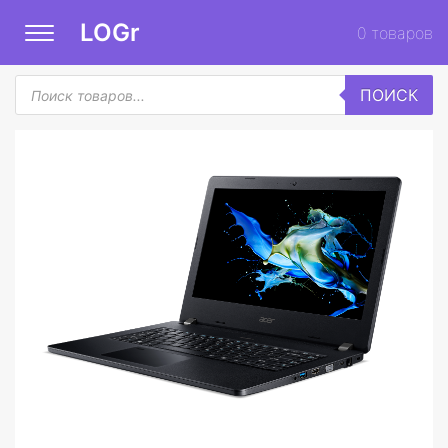
LOGr
0
товаров
Поиск
ПОИСК
товаров