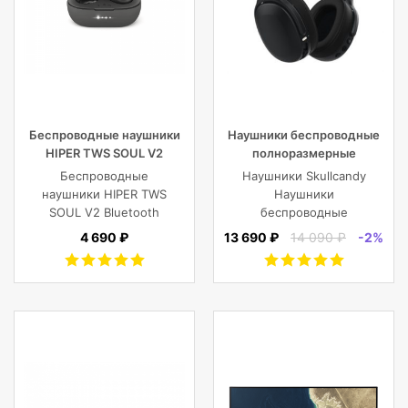
Беспроводные наушники
Наушники беспроводные
HIPER TWS SOUL V2
полноразмерные
Bluetooth 5.0 гарнитура Li-
Skullcandy CRUSHER EVO
Беспроводные
Наушники Skullcandy
Pol 2x43mAh+380mAh,
WIRELESS OVER-EAR,
наушники HIPER TWS
Наушники
черный
черные
SOUL V2 Bluetooth
беспроводные
5.0 гарнитура Li-Pol
полноразмерные
4 690 ₽
13 690 ₽
14 090 ₽
-2%
2x43mAh+380mAh,
CRUSHER EVO
Черный
WIRELESS OVER-EAR,
черные