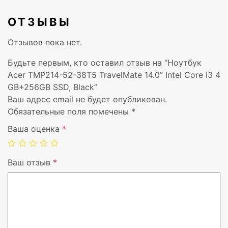
Камера
1 MP
ОТЗЫВЫ
Отзывов пока нет.
Card reader
SD
Будьте первым, кто оставил отзыв на “Ноутбук
Комплектация
Fingerprint
Acer TMP214-52-38T5 TravelMate 14.0” Intel Core i3 4
GB+256GB SSD, Black”
Батарея
3
Ваш адрес email не будет опубликован.
Обязательные поля помечены
*
Макс. время автономной работы, ч
13 h
Ваша оценка
*
Вес, кг
1,6 kg,1,6 кг
Ваш отзыв
*
ОС
Windows 10
Гарантия
3 года
Цвет
Черный