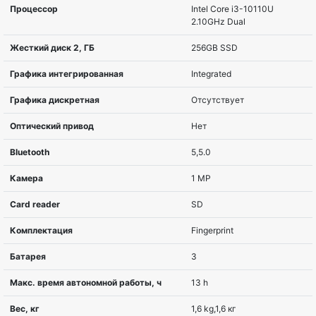
Серия
TravelMate
Диагональ экрана, дюймов
35,6 cm (14