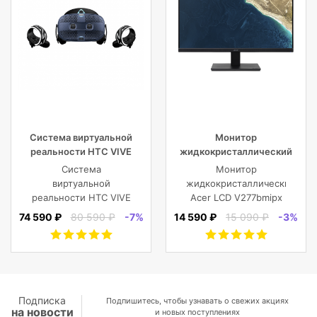
Система виртуальной
Монитор
реальности HTC VIVE
жидкокристаллический
Cosmos
Acer LCD V277bmipx 27”
Система
Монитор
[16:9] 1920х1080(FHD) IPS
виртуальной
жидкокристаллический
реальности HTC VIVE
Acer LCD V277bmipx
Cosmos
27'' [16:9]
74 590 ₽
80 590 ₽
-7%
14 590 ₽
15 090 ₽
-3%
1920х1080(FHD) IPS,
nonGLARE,
250cd/m2,
H178°/V178°, 3000:1,
100M:1, 16.7M, 4ms,
VGA, HDMI, DP, Tilt,
Подписка
Подпишитесь, чтобы узнавать о свежих акциях
на новости
Speakers, 3Y, Black
и новых поступлениях