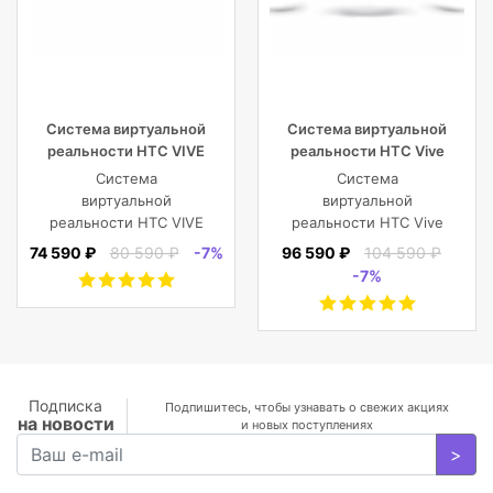
Система виртуальной
Система виртуальной
реальности HTC VIVE
реальности HTC Vive
Cosmos
Cosmos Elite
Система
Система
виртуальной
виртуальной
реальности HTC VIVE
реальности HTC Vive
Cosmos
Cosmos Elite
74 590 ₽
80 590 ₽
-7%
96 590 ₽
104 590 ₽
-7%
Подписка
Подпишитесь, чтобы узнавать о свежих акциях
на новости
и новых поступлениях
>