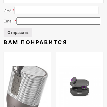
Вес, кг
1,35 kg
Имя
*
TDP
15 Вт
Email
*
ОС
Windows 10 Home
Гарантия
1 год
ВАМ ПОНРАВИТСЯ
Цвет
Красный
Тип внутренней памяти
DDR4-SDRAM