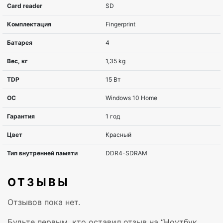
Диагональ экрана, дюймов
35,6 cm (14″)
Количество ядер
4
процессора
Разрешение экрана
1920 x 1080 пикселе
Сенсорный экран
Нет
Кеш-память процессора
8 МБ
Процессор
Intel Core i7-8565U 
Жесткий диск, ГБ
512GB SSD
ОТЗЫВЫ
Повышеная частота
4,6 ГГц
Отзывов пока нет.
процессора
Будьте первым, кто оставил отзыв на “Ноутбук