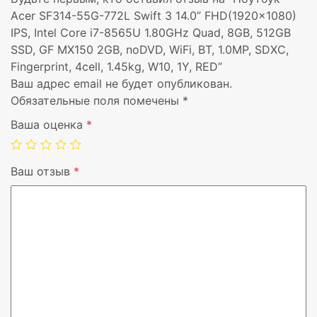
Графика дискретная
NVIDIA® GeForce® M
Acer SF314-55G-772L Swift 3 14.0” FHD(1920×1080)
IPS, Intel Core i7-8565U 1.80GHz Quad, 8GB, 512GB
Видеопамять дискретная, ГБ
2 GB
SSD, GF MX150 2GB, noDVD, WiFi, BT, 1.0MP, SDXC,
Fingerprint, 4cell, 1.45kg, W10, 1Y, RED”
Оптический привод
Нет
Ваш адрес email не будет опубликован.
Обязательные поля помечены
*
Поддержка 3G
Нет
Ваша оценка
*
Bluetooth
Да
Ваш отзыв
*
Камера
1.0MP
Card reader
SD
Комплектация
Fingerprint
Батарея
4