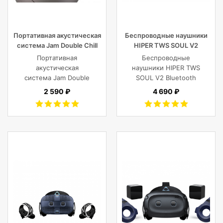
Портативная акустическая
Беспроводные наушники
система Jam Double Chill
HIPER TWS SOUL V2
Grey
Bluetooth 5.0 гарнитура Li-
Портативная
Беспроводные
Pol 2x43mAh+380mAh,
акустическая
наушники HIPER TWS
черный
система Jam Double
SOUL V2 Bluetooth
Chill Grey (серый)
5.0 гарнитура Li-Pol
2 590 ₽
4 690 ₽
2x43mAh+380mAh,
Черный