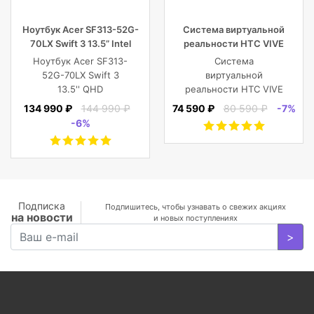
Ноутбук Acer SF313-52G-
Система виртуальной
70LX Swift 3 13.5” Intel
реальности HTC VIVE
Core i7 16 GB 1TB SSD,
Cosmos
Ноутбук Acer SF313-
Система
Silver
52G-70LX Swift 3
виртуальной
13.5'' QHD
реальности HTC VIVE
(2256x1504) IPS/Intel
Cosmos
134 990 ₽
144 990 ₽
74 590 ₽
80 590 ₽
-7%
Core i7-1065G7
-6%
1.30GHz Quad/16
GB+1TB SSD/GF
MX350 2
GB/WiFi/BT5.0/1
MP/Fingerprint/4cell/1,19
кг/W10Pro/3Y/SILVER
Подписка
Подпишитесь, чтобы узнавать о свежих акциях
на новости
и новых поступлениях
>