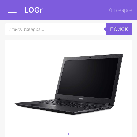
LOGr
0
товаров
Поиск
ПОИСК
товаров