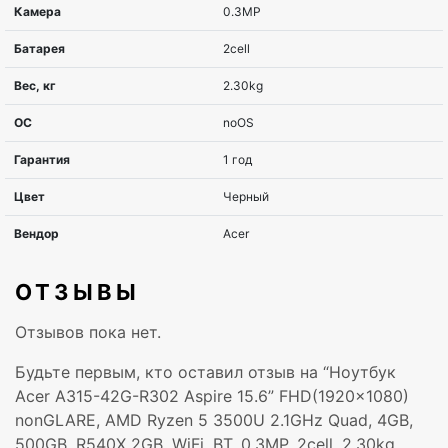
Серия
Aspire
Диагональ экрана, дюймов
15.6”
Разрешение экрана
FHD(1920×1080)
Покрытие экрана
nonGLARE
ОТЗЫВЫ
Процессор
AMD Ryzen 5 3500
Отзывов пока нет.
Оперативная память, ГБ
4GB
Будьте первым, кто оставил отзыв на “Ноутбук
Acer A315-42G-R302 Aspire 15.6” FHD(1920×1080)
Жесткий диск, ГБ
500GB
nonGLARE, AMD Ryzen 5 3500U 2.1GHz Quad, 4GB,
500GB, R540X 2GB, WiFi, BT, 0.3MP, 2cell, 2.30kg,