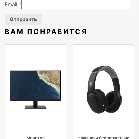
Вендор
Acer
Email
*
ВАМ ПОНРАВИТСЯ
Монитор
Наушники беспроводные