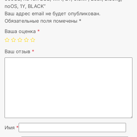
Графика дискретная
R540X
noOS, 1Y, BLACK”
Ваш адрес email не будет опубликован.
Видеопамять дискретная, ГБ
2GB
Обязательные поля помечены
*
Ваша оценка
*
Bluetooth
BT
Камера
0.3MP
Ваш отзыв
*
Батарея
2cell
Вес, кг
2.30kg
ОС
noOS
Гарантия
1 год
Цвет
Черный
Имя
*