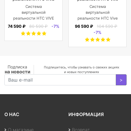
Cosmos
Cosmos Elite
Система
Система
виртуальной
виртуальной
реальности HTC VIVE
реальности HTC Vive
Cosmos
Cosmos Elite
74 590 ₽
80 590 ₽
-7%
96 590 ₽
104 590 ₽
-7%
Подписка
Подпишитесь, чтобы узнавать о свежих акциях
на новости
и новых поступлениях
>
О НАС
ИНФОРМАЦИЯ
О магазине
Возврат