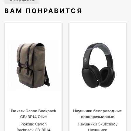
ВАМ ПОНРАВИТСЯ
Рюкзак Canon Backpack
Наушники беспроводные
CB-BP14 Olive
полноразмерные
Skullcandy CRUSHER EVO
Рюкзак Canon
Наушники Skullcandy
WIRELESS OVER-EAR,
Backpack CB-BP14
Наушники