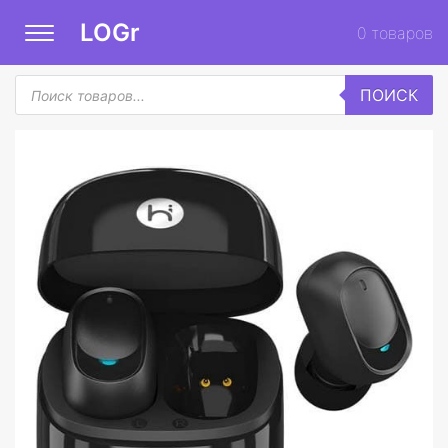
LOGr
0
товаров
Поиск
ПОИСК
товаров