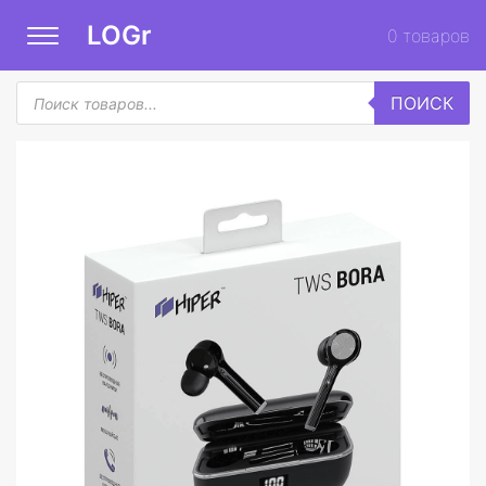
LOGr
0
товаров
Поиск
ПОИСК
товаров