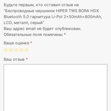
Будьте первым, кто оставил отзыв на
“Беспроводные наушники HIPER TWS BORA HDX
Bluetooth 5.0 гарнитура Li-Pol 2x50mAh+800mAh,
LCD, металл, серый”
Ваш адрес email не будет опубликован.
Обязательные поля помечены
*
Ваша оценка
*
Тип наушников
Наушники беспроводн
Ваш отзыв
*
Совместимость
для смартфонов
Тип подключения
Беспроводной
Версия Bluetooth
5
Цвет
Серый
Вендор
HIPER