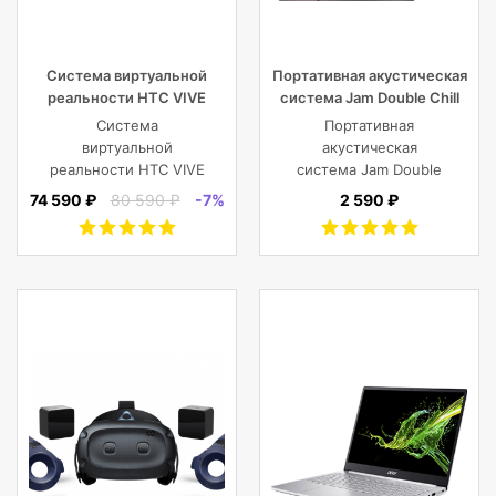
Система виртуальной
Портативная акустическая
реальности HTC VIVE
система Jam Double Chill
Cosmos
Grey
Система
Портативная
виртуальной
акустическая
реальности HTC VIVE
система Jam Double
Cosmos
Chill Grey (серый)
74 590 ₽
80 590 ₽
-7%
2 590 ₽