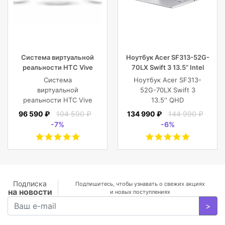
Система виртуальной
Ноутбук Acer SF313-52G-
реальности HTC Vive
70LX Swift 3 13.5” Intel
Cosmos Elite
Core i7 16 GB 1TB SSD,
Система
Ноутбук Acer SF313-
Silver
виртуальной
52G-70LX Swift 3
реальности HTC Vive
13.5'' QHD
Cosmos Elite
(2256x1504) IPS/Intel
96 590 ₽
104 590 ₽
134 990 ₽
144 990 ₽
Core i7-1065G7
-7%
-6%
1.30GHz Quad/16
GB+1TB SSD/GF
MX350 2
GB/WiFi/BT5.0/1
MP/Fingerprint/4cell/1,19
кг/W10Pro/3Y/SILVER
Подписка
Подпишитесь, чтобы узнавать о свежих акциях
на новости
и новых поступлениях
>