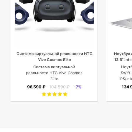
Система виртуальной реальности HTC
Ноутбук 
Vive Cosmos Elite
13.5” Inte
Система виртуальной
Ноутб
реальности HTC Vive Cosmos
Swift
Elite
IPS/In
Quad/1
96 590 ₽
104 590 ₽
-7%
134 
MP