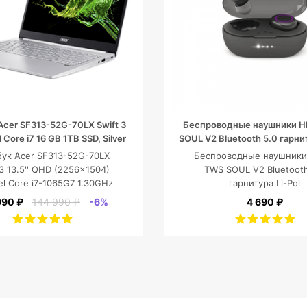
Acer SF313-52G-70LX Swift 3
Беспроводные наушники H
l Core i7 16 GB 1TB SSD, Silver
SOUL V2 Bluetooth 5.0 гарнит
2x43mAh+380mAh, че
ук Acer SF313-52G-70LX
Беспроводные наушники
 3 13.5'' QHD (2256x1504)
TWS SOUL V2 Bluetooth
tel Core i7-1065G7 1.30GHz
гарнитура Li-Pol
6 GB+1TB SSD/GF MX350 2
2x43mAh+380mAh, Че
990 ₽
144 990 ₽
-6%
4 690 ₽
GB/WiFi/BT5.0/1
/Fingerprint/4cell/1,19
кг/W10Pro/3Y/SILVER