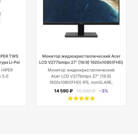
IPER TWS
Монитор жидкокристаллический Acer
ура Li-Pol
LCD V277bmipx 27” [16:9] 1920х1080(FHD)
рный
IPS
 HIPER
Монитор жидкокристаллический
 5.0
Acer LCD V277bmipx 27'' [16:9]
1920х1080(FHD) IPS, nonGLARE,
рный
250cd/m2, H178°/V178°, 3000:1,
14 590 ₽
15 090 ₽
-3%
100M:1, 16.7M, 4ms, VGA, HDMI,
DP, Tilt, Speakers, 3Y, Black