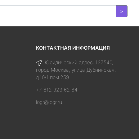
>
КОНТАКТНАЯ ИНФОРМАЦИЯ
Юридический адрес: 127540,
город Москва, улица Дубнинская,
д.10/1 пом.259
+7 812 923 62 84
logr@logr.ru
я