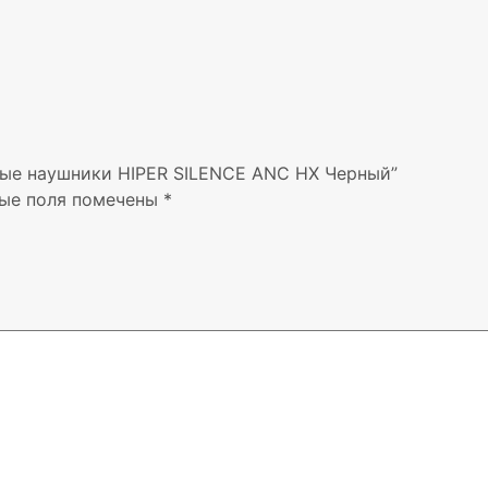
ные наушники HIPER SILENCE ANC HX Черный”
ые поля помечены
*