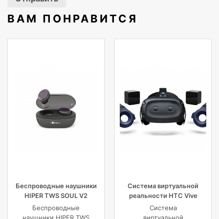
ВАМ ПОНРАВИТСЯ
Беспроводные наушники
Система виртуальной
HIPER TWS SOUL V2
реальности HTC Vive
Bluetooth 5.0 гарнитура Li-
Cosmos Elite
Беспроводные
Система
Pol 2x43mAh+380mAh,
наушники HIPER TWS
виртуальной