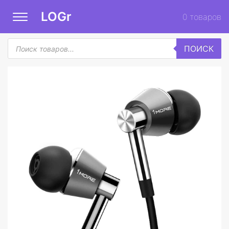
LOGr
0
товаров
Поиск
ПОИСК
товаров