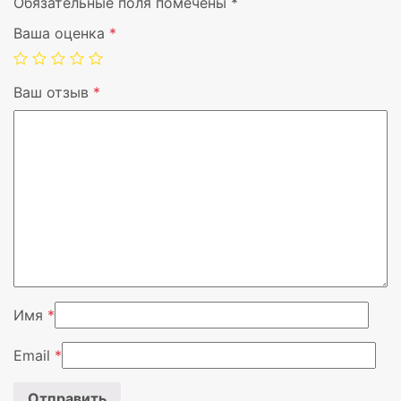
Обязательные поля помечены
*
Тип наушников
Вкладыши
Ваша оценка
*
Тип подключения
Проводная
Ваш отзыв
*
Цвет
Черный, Се
Подключение к USB
Нет
Количество кнопок
3
Футляр для транспортировки
Да
Вендор
1MORE
Имя
*
Email
*