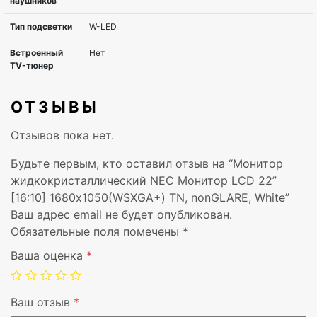
Вход DVI
DVI
Вход
DP
DisplayPort
Концентратор
USB-Hub
ОТЗЫВЫ
USB
Отзывов пока нет.
Регулировка по
Height adj
Будьте первым, кто оставил отзыв на “Монитор
высоте
жидкокристаллический NEC Монитор LCD 22”
[16:10] 1680х1050(WSXGA+) TN, nonGLARE, White”
Поворот
Pivot
Ваш адрес email не будет опубликован.
экрана
Обязательные поля помечены
*
Наклон экрана
Tilt
Ваша оценка
*
Вращение
Swivel
Ваш отзыв
*
подставки