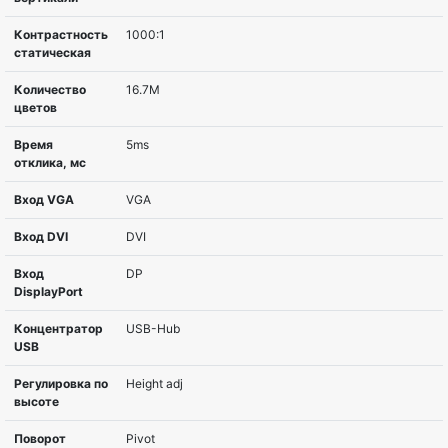
Диагональ
22”
Разрешение
1680х1050(WSXGA+)
Тип матрицы
TN
Покрытие
nonGLARE
экрана
Яркость,
220cd/m2
cd/m2