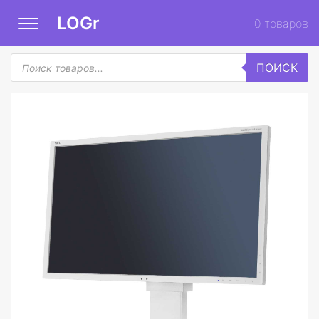
LOGr
0
товаров
Поиск
ПОИСК
товаров