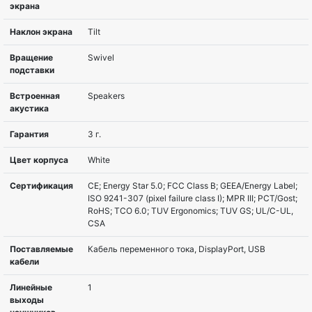
Угол обзора по
170°
горизонтали
Угол обзора по
160°
вертикали
Контрастность
1000:1
статическая
Количество
16.7M
цветов
Время
5ms
отклика, мс
Вход VGA
VGA