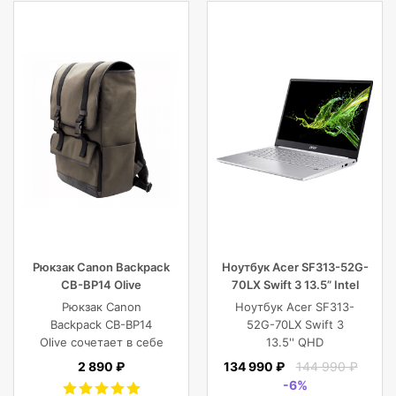
100M:1, 16.7M, 4ms,
VGA, HDMI, DP, Tilt,
Speakers, 3Y, Black
Рюкзак Canon Backpack
Ноутбук Acer SF313-52G-
CB-BP14 Olive
70LX Swift 3 13.5” Intel
Core i7 16 GB 1TB SSD,
Рюкзак Canon
Ноутбук Acer SF313-
Silver
Backpack CB-BP14
52G-70LX Swift 3
Olive сочетает в себе
13.5'' QHD
винтажный стиль,
(2256x1504) IPS/Intel
2 890 ₽
134 990 ₽
144 990 ₽
функциональность,
Core i7-1065G7
-6%
современный
1.30GHz Quad/16