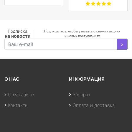
комфорт, и защиту
GB+1TB SSD/GF
фотокамеры с
MX350 2
объективами,
GB/WiFi/BT5.0/1
планшета, ноутбука
MP/Fingerprint/4cell/1,19
или DJI Mavic и пр.
кг/W10Pro/3Y/SILVER
Подписка
Подпишитесь, чтобы узнавать о свежих акциях
на новости
и новых поступлениях
>
О НАС
ИНФОРМАЦИЯ
О магазине
Возврат
Контакты
Оплата и доставка