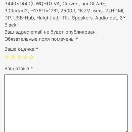
3440×1440(UWQHD) VA, Curved, nonGLARE,
300cd/m2, H178°/V178°, 2500:1, 16.7M, 5ms, 2xHDMI,
Концентратор USB
Да
DP, USB-Hub, Height adj, Tilt, Speakers, Audio out, 2Y,
Black”
Регулировка по высоте
Да
Ваш адрес email не будет опубликован.
Обязательные поля помечены
*
Наклон экрана
Да
Ваша оценка
*
Встроенная акустика
Да
Ваш отзыв
*
Особенности
Audio out
Гарантия
2 г.
Цвет корпуса
Черный
Сертификация
TUV-Typ, CB, UL, FCC
RoHS, REACH