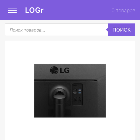
LOGr
0
товаров
Поиск
ПОИСК
товаров