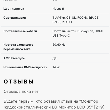
Покрытие экрана
nonGLARE
Яркость, cd/m2
300 cd/m?
Угол обзора по горизонтали
178°
Угол обзора по вертикали
178°
Контрастность статическая
2500:1
Количество цветов
16,78 миллионов цв
Время отклика, мс
5 ms
ОТЗЫВЫ
Вход DVI
Нет
Отзывов пока нет.
Вход HDMI
2
Будьте первым, кто оставил отзыв на “Монитор
жидкокристаллический LG Монитор LCD 35” [21:9]
Вход DisplayPort
1