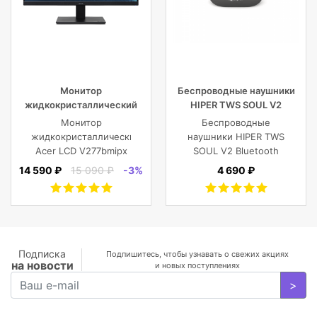
Монитор
Беспроводные наушники
жидкокристаллический
HIPER TWS SOUL V2
Acer LCD V277bmipx 27”
Bluetooth 5.0 гарнитура Li-
Монитор
Беспроводные
[16:9] 1920х1080(FHD) IPS
Pol 2x43mAh+380mAh,
жидкокристаллический
наушники HIPER TWS
черный
Acer LCD V277bmipx
SOUL V2 Bluetooth
27'' [16:9]
5.0 гарнитура Li-Pol
14 590 ₽
15 090 ₽
-3%
4 690 ₽
1920х1080(FHD) IPS,
2x43mAh+380mAh,
nonGLARE,
Черный
250cd/m2,
H178°/V178°, 3000:1,
100M:1, 16.7M, 4ms,
VGA, HDMI, DP, Tilt,
Подписка
Подпишитесь, чтобы узнавать о свежих акциях
на новости
Speakers, 3Y, Black
и новых поступлениях
>