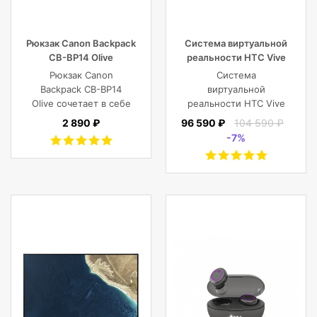
Рюкзак Canon Backpack
Система виртуальной
CB-BP14 Olive
реальности HTC Vive
Cosmos Elite
Рюкзак Canon
Система
Backpack CB-BP14
виртуальной
Olive сочетает в себе
реальности HTC Vive
винтажный стиль,
Cosmos Elite
2 890 ₽
96 590 ₽
104 590 ₽
функциональность,
-7%
современный
комфорт, и защиту
фотокамеры с
объективами,
планшета, ноутбука
или DJI Mavic и пр.