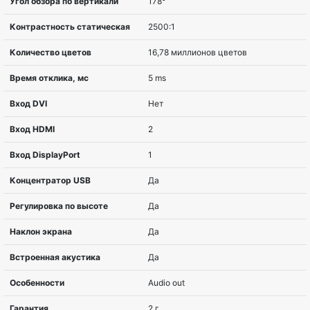
Диагональ
88,9 cm (35″)
Соотношение сторон
21:9
Разрешение
3440 x 1440 пиксел
Тип матрицы
VA
Изогнутый экран
Изогнутый