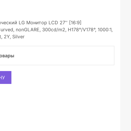
еский LG Монитор LCD 27'' [16:9]
urved, nonGLARE, 300cd/m2, H178°/V178°, 1000:1,
, 2Y, Silver
товары
НУ