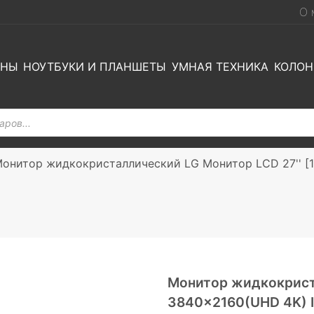
О 
ОНЫ
НОУТБУКИ И ПЛАНШЕТЫ
УМНАЯ ТЕХНИКА
КОЛОН
онитор жидкокристаллический LG Монитор LCD 27'' [16
Монитор жидкокриста
3840×2160(UHD 4K) IP