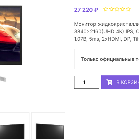
27 220 ₽
Монитор жидкокристаллич
3840x2160(UHD 4K) IPS, C
1.07B, 5ms, 2xHDMI, DP, Tilt
Только официальные 
В КОРЗИ