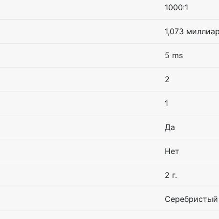
1000:1
1,073 миллиа
5 ms
2
1
Да
Нет
2 г.
Серебристый