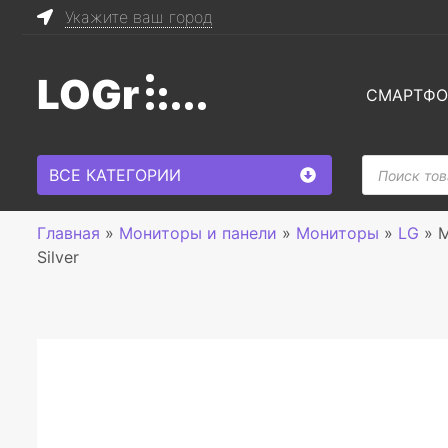
Укажите ваш город
LOGr
СМАРТФ
Поиск
ВСЕ КАТЕГОРИИ
товаров
Главная
»
Мониторы и панели
»
Мониторы
»
LG
»
М
Silver