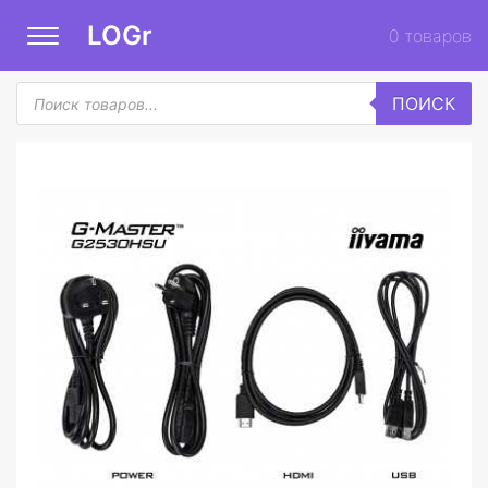
LOGr
0
товаров
Поиск
ПОИСК
товаров