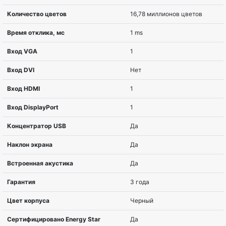
Диагональ
62,2 cm (24.5
Соотношение сторон
16:9
Разрешение
1920 x 1080 
Тип матрицы
TN
Изогнутый экран
Плоский
Покрытие экрана
Матовый
Яркость, cd/m2
250 cd/m?
Угол обзора по горизонтали
170°