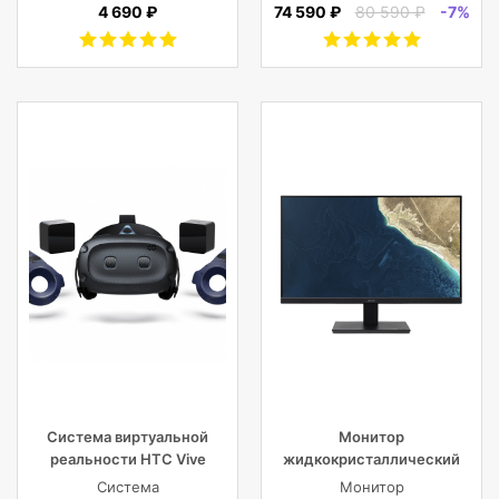
5.0 гарнитура Li-Pol
Cosmos
4 690 ₽
74 590 ₽
80 590 ₽
-7%
2x43mAh+380mAh,
Черный
Система виртуальной
Монитор
реальности HTC Vive
жидкокристаллический
Cosmos Elite
Acer LCD V277bmipx 27”
Система
Монитор