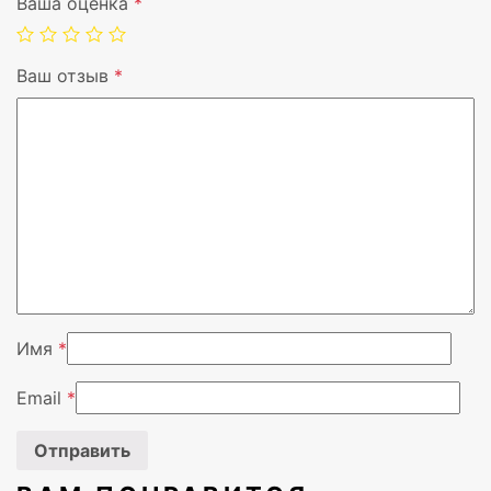
Ваша оценка
*
Концентратор USB
Да
Ваш отзыв
*
Наклон экрана
Да
Встроенная акустика
Да
Гарантия
3 года
Цвет корпуса
Черный
Сертифицировано Energy Star
Да
Имя
*
Ширина
557,5 мм
Email
*
Глубина
52,5 мм
Высота
330 мм