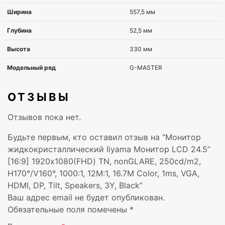
Угол обзора по вертикали
160°
Контрастность статическая
1000:1
Контрастность динамическая
12000000:1
Количество цветов
16,78 милли
ОТЗЫВЫ
Отзывов пока нет.
Время отклика, мс
1 ms
Будьте первым, кто оставил отзыв на “Монитор
Вход VGA
1
жидкокристаллический Iiyama Монитор LCD 24.5”
[16:9] 1920х1080(FHD) TN, nonGLARE, 250cd/m2,
Вход DVI
Нет
H170°/V160°, 1000:1, 12М:1, 16.7M Color, 1ms, VGA,
HDMI, DP, Tilt, Speakers, 3Y, Black”
Вход HDMI
1
Ваш адрес email не будет опубликован.
Обязательные поля помечены
*
Вход DisplayPort
1