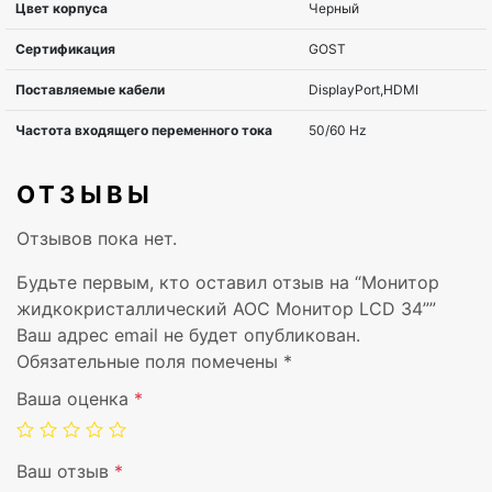
Угол обзора по вертикали
178°
Контрастность статическая
3000:1
Контрастность динамическая
8000000
Количество цветов
16,78 ми
ОТЗЫВЫ
Время отклика, мс
1 ms
Отзывов пока нет.
Будьте первым, кто оставил отзыв на “Монитор
Вход VGA
1
жидкокристаллический AOC Монитор LCD 34””
Ваш адрес email не будет опубликован.
Вход DVI
Нет
Обязательные поля помечены
*
Вход HDMI
2
Ваша оценка
*
Вход DisplayPort
1
Ваш отзыв
*