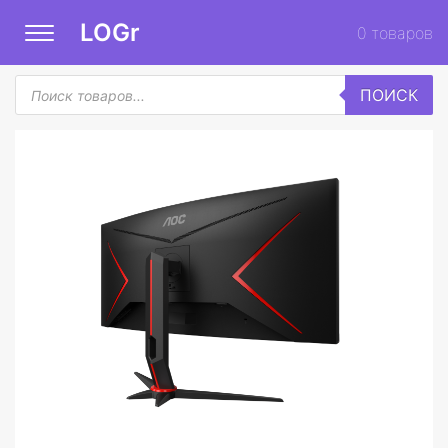
LOGr
0
товаров
Поиск
ПОИСК
товаров