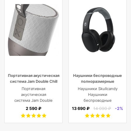
Частота входящего переменного тока
50/60 Hz
Портативная акустическая
Наушники беспроводные
система Jam Double Chill
полноразмерные
Grey
Skullcandy CRUSHER EVO
Портативная
Наушники Skullcandy
WIRELESS OVER-EAR,
акустическая
Наушники
черные
система Jam Double
беспроводные
Chill Grey (серый)
полноразмерные
2 590 ₽
13 690 ₽
14 090 ₽
-2%
CRUSHER EVO
WIRELESS OVER-EAR,
черные