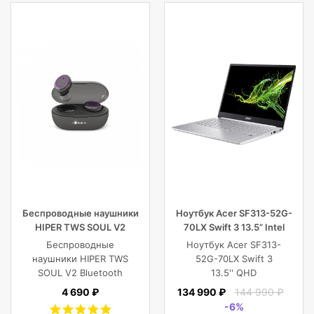
Беспроводные наушники
Ноутбук Acer SF313-52G-
HIPER TWS SOUL V2
70LX Swift 3 13.5” Intel
Bluetooth 5.0 гарнитура Li-
Core i7 16 GB 1TB SSD,
Беспроводные
Ноутбук Acer SF313-
Pol 2x43mAh+380mAh,
Silver
наушники HIPER TWS
52G-70LX Swift 3
черный
SOUL V2 Bluetooth
13.5'' QHD
5.0 гарнитура Li-Pol
(2256x1504) IPS/Intel
4 690 ₽
134 990 ₽
144 990 ₽
2x43mAh+380mAh,
Core i7-1065G7
-6%