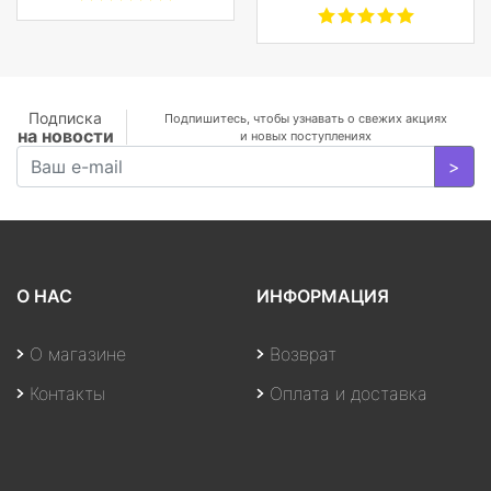
Черный
1.30GHz Quad/16
GB+1TB SSD/GF
MX350 2
GB/WiFi/BT5.0/1
MP/Fingerprint/4cell/1,19
кг/W10Pro/3Y/SILVER
Подписка
Подпишитесь, чтобы узнавать о свежих акциях
на новости
и новых поступлениях
>
О НАС
ИНФОРМАЦИЯ
О магазине
Возврат
Контакты
Оплата и доставка