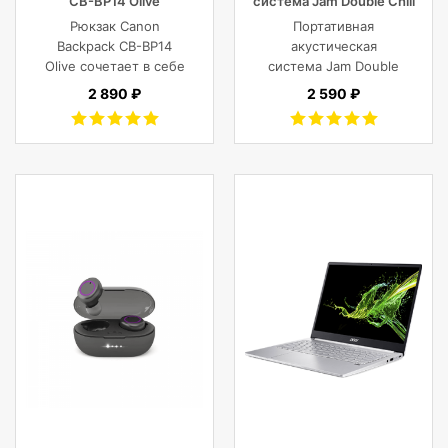
CB-BP14 Olive
система Jam Double Chill
Grey
Рюкзак Canon
Портативная
Backpack CB-BP14
акустическая
Olive сочетает в себе
система Jam Double
винтажный стиль,
Chill Grey (серый)
2 890 ₽
2 590 ₽
функциональность,
современный
комфорт, и защиту
фотокамеры с
объективами,
планшета, ноутбука
или DJI Mavic и пр.