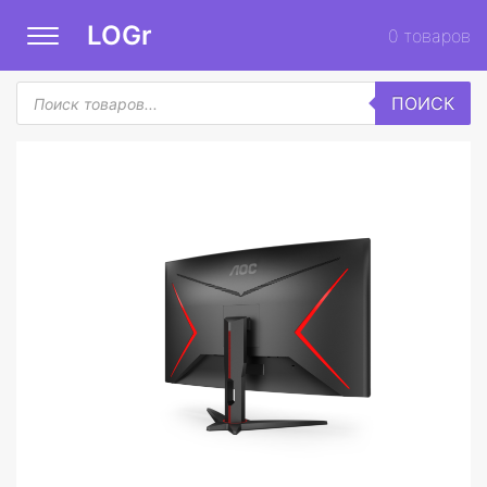
LOGr
0
товаров
Поиск
ПОИСК
товаров