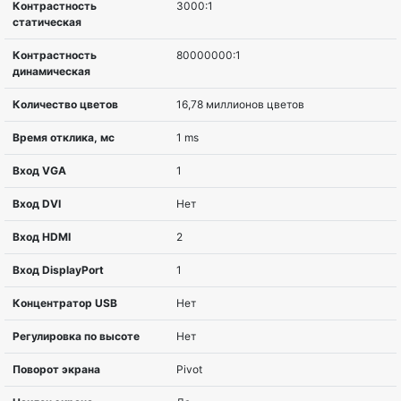
Диагональ
80 cm (31.5″)
Соотношение сторон
16:9
Разрешение
2560 x 1440 пикселей
Тип матрицы
VA
Изогнутый экран
Изогнутый
Покрытие экрана
Матовый
Яркость, cd/m2
250 cd/m?