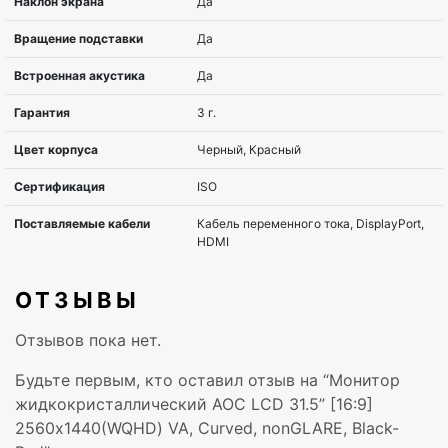
Угол обзора по
178°
горизонтали
Угол обзора по вертикали
178°
Контрастность
3000:1
статическая
Контрастность
80000000:1
динамическая
ОТЗЫВЫ
Количество цветов
16,78 миллионов цвето
Отзывов пока нет.
Время отклика, мс
1 ms
Будьте первым, кто оставил отзыв на “Монитор
Вход VGA
1
жидкокристаллический AOC LCD 31.5” [16:9]
2560х1440(WQHD) VA, Curved, nonGLARE, Black-