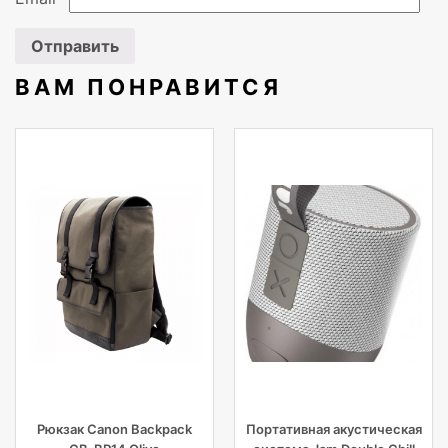
Гарантия
3 г.
Цвет корпуса
Черный, Красный
ВАМ ПОНРАВИТСЯ
Сертификация
ISO
Поставляемые кабели
Кабель переменного ток
HDMI
Рюкзак Canon Backpack
Портативная акустическая