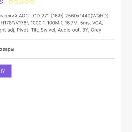
9%
еский AOC LCD 27'' [16:9] 2560х1440(WQHD)
178°/V178°, 1000:1, 100M:1, 16.7M, 5ms, VGA,
 adj, Pivot, Tilt, Swivel, Audio out, 3Y, Grey
товары
НУ