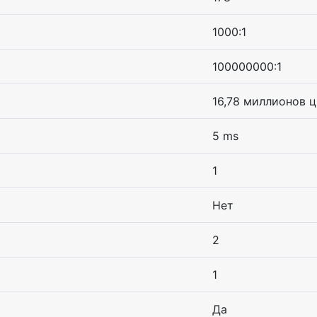
1000:1
100000000:1
16,78 миллионов 
5 ms
1
Нет
2
1
Да