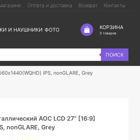
магазине
Оплата и доставка
Возврат
Контакты
КОРЗИНА
КИ И НАУШНИКИ
ФОТО
0
товаров
ПОИСК
560х1440(WQHD) IPS, nonGLARE, Grey
ллический AOC LCD 27” [16:9]
, nonGLARE, Grey