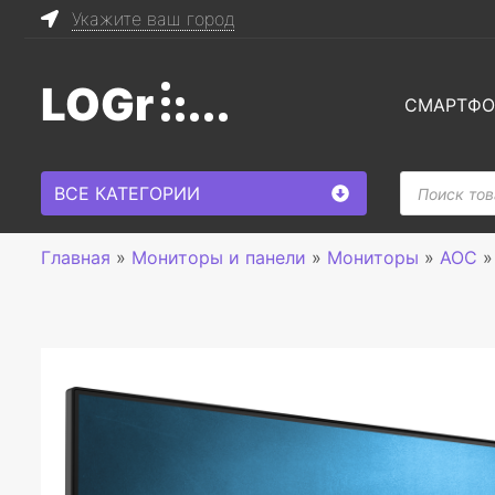
Укажите ваш город
LOGr
СМАРТФ
Поиск
ВСЕ КАТЕГОРИИ
товаров
Главная
»
Мониторы и панели
»
Мониторы
»
AOC