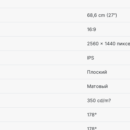
68,6 cm (27″)
16:9
2560 x 1440 пикс
IPS
Плоский
Матовый
350 cd/m?
178°
178°