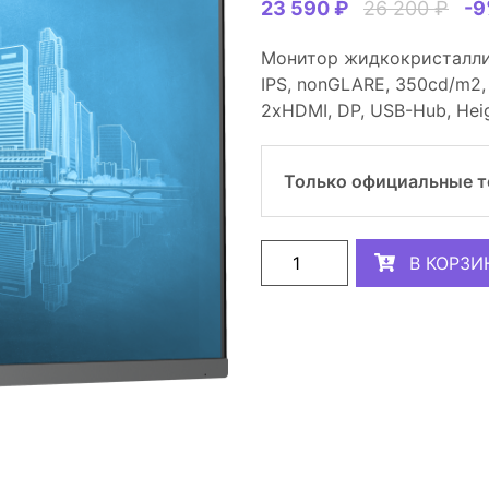
23 590 ₽
26 200 ₽
-
Монитор жидкокристаллич
IPS, nonGLARE, 350cd/m2, H
2xHDMI, DP, USB-Hub, Height
Только официальные 
В КОРЗИ