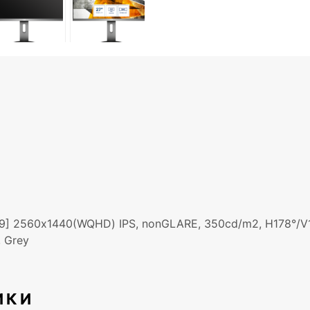
 2560х1440(WQHD) IPS, nonGLARE, 350cd/m2, H178°/V178°
, Grey
ИКИ