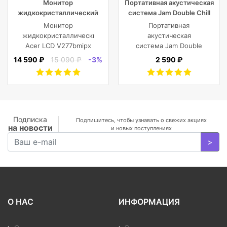
Монитор
Портативная акустическая
жидкокристаллический
система Jam Double Chill
Acer LCD V277bmipx 27”
Grey
Монитор
Портативная
[16:9] 1920х1080(FHD) IPS
жидкокристаллический
акустическая
Acer LCD V277bmipx
система Jam Double
27'' [16:9]
Chill Grey (серый)
14 590 ₽
15 090 ₽
-3%
2 590 ₽
1920х1080(FHD) IPS,
nonGLARE,
250cd/m2,
H178°/V178°, 3000:1,
100M:1, 16.7M, 4ms,
VGA, HDMI, DP, Tilt,
Подписка
Подпишитесь, чтобы узнавать о свежих акциях
на новости
Speakers, 3Y, Black
и новых поступлениях
>
О НАС
ИНФОРМАЦИЯ