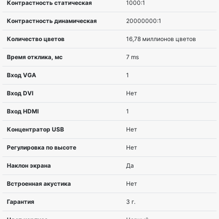
Диагональ
61 cm (24″)
Соотношение сторон
16:9
Разрешение
1920 x 1080 
Тип матрицы
IPS
Изогнутый экран
Плоский
Покрытие экрана
nonGLARE