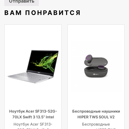
Поставляемые кабели
Кабель перем
HDMI
ВАМ ПОНРАВИТСЯ
Линейные выходы наушников
1
Видимая область экрана по
29,6 cm,52,7
горизонтали
Ноутбук Acer SF313-52G-
Беспроводные наушники
70LX Swift 3 13.5” Intel
HIPER TWS SOUL V2
Core i7 16 GB 1TB SSD,
Bluetooth 5.0 гарнитура Li-
Ноутбук Acer SF313-
Беспроводные
Silver
Pol 2x43mAh+380mAh,