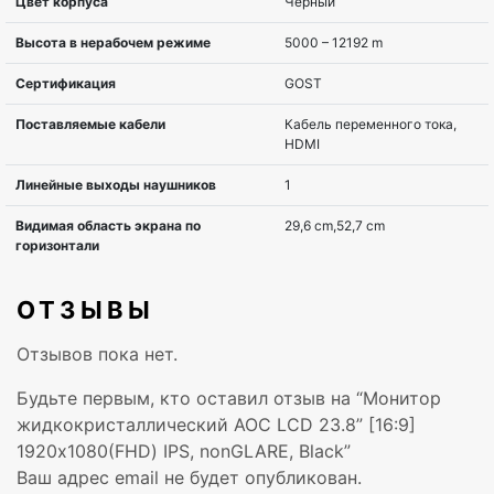
Яркость, cd/m2
250 cd/m?
Угол обзора по горизонтали
178°
Угол обзора по вертикали
178°
Контрастность статическая
1000:1
Контрастность динамическая
20000000:1
Количество цветов
16,78 милли
ОТЗЫВЫ
Время отклика, мс
7 ms
Отзывов пока нет.
Вход VGA
1
Будьте первым, кто оставил отзыв на “Монитор
жидкокристаллический AOC LCD 23.8” [16:9]
Вход DVI
Нет
1920х1080(FHD) IPS, nonGLARE, Black”
Ваш адрес email не будет опубликован.