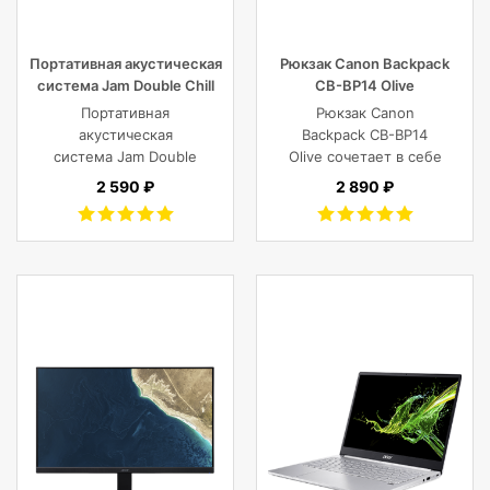
Портативная акустическая
Рюкзак Canon Backpack
система Jam Double Chill
CB-BP14 Olive
Grey
Портативная
Рюкзак Canon
акустическая
Backpack CB-BP14
система Jam Double
Olive сочетает в себе
Chill Grey (серый)
винтажный стиль,
2 590 ₽
2 890 ₽
функциональность,
современный
комфорт, и защиту
фотокамеры с
объективами,
планшета, ноутбука
или DJI Mavic и пр.