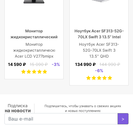
Монитор
Ноутбук Acer SF313-52G-
жидкокристаллический
70LX Swift 3 13.5” Intel
Acer LCD V277bmipx 27”
Core i7 16 GB 1TB SSD,
Монитор
Ноутбук Acer SF313-
[16:9] 1920х1080(FHD) IPS
Silver
жидкокристаллический
52G-70LX Swift 3
Acer LCD V277bmipx
13.5'' QHD
27'' [16:9]
(2256x1504) IPS/Intel
14 590 ₽
15 090 ₽
-3%
134 990 ₽
144 990 ₽
1920х1080(FHD) IPS,
Core i7-1065G7
-6%
nonGLARE,
1.30GHz Quad/16
250cd/m2,
GB+1TB SSD/GF
H178°/V178°, 3000:1,
MX350 2
100M:1, 16.7M, 4ms,
GB/WiFi/BT5.0/1
VGA, HDMI, DP, Tilt,
MP/Fingerprint/4cell/1,19
Speakers, 3Y, Black
кг/W10Pro/3Y/SILVER
Подписка
Подпишитесь, чтобы узнавать о свежих акциях
на новости
и новых поступлениях
>