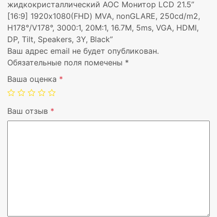
Время отклика, мс
5 ms
жидкокристаллический AOC Монитор LCD 21.5”
[16:9] 1920х1080(FHD) MVA, nonGLARE, 250cd/m2,
Вход VGA
1
H178°/V178°, 3000:1, 20М:1, 16.7M, 5ms, VGA, HDMI,
DP, Tilt, Speakers, 3Y, Black”
Вход DVI
Нет
Ваш адрес email не будет опубликован.
Обязательные поля помечены
*
Вход HDMI
1
Ваша оценка
*
Вход DisplayPort
1
Ваш отзыв
*
Концентратор USB
Нет
Наклон экрана
Да
Встроенная акустика
Да
Гарантия
3 г.
Цвет корпуса
Черный