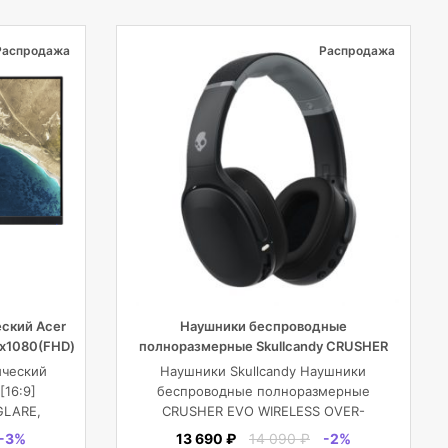
Распродажа
Распродажа
ский Acer
Наушники беспроводные
0х1080(FHD)
полноразмерные Skullcandy CRUSHER
EVO WIRELESS OVER-EAR, черные
ический
Наушники Skullcandy Наушники
[16:9]
беспроводные полноразмерные
GLARE,
CRUSHER EVO WIRELESS OVER-
000:1,
EAR, черные
-3%
13 690 ₽
14 090 ₽
-2%