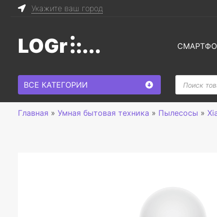
Укажите ваш город
LOGr
СМАРТФ
Поиск
ВСЕ КАТЕГОРИИ
товаров
Главная
»
Умная бытовая техника
»
Пылесосы
»
Xi