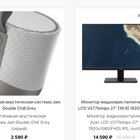
ая акустическая система Jam
Монитор жидкокристалличе
Double Chill Grey
LCD V277bmipx 27” [16:9] 192
IPS
тативная акустическая
Монитор жидкокристалл
ма Jam Double Chill Grey
Acer LCD V277bmipx 27'' 
(серый)
1920х1080(FHD) IPS, non
250cd/m2, H178°/V178°, 3
2 590 ₽
14 590 ₽
15 090 ₽