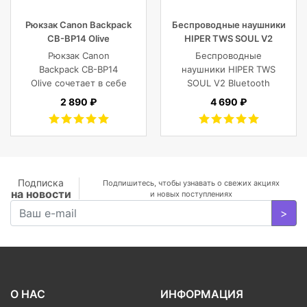
Рюкзак Canon Backpack
Беспроводные наушники
CB-BP14 Olive
HIPER TWS SOUL V2
Bluetooth 5.0 гарнитура Li-
Рюкзак Canon
Беспроводные
Pol 2x43mAh+380mAh,
Backpack CB-BP14
наушники HIPER TWS
черный
Olive сочетает в себе
SOUL V2 Bluetooth
винтажный стиль,
5.0 гарнитура Li-Pol
2 890 ₽
4 690 ₽
функциональность,
2x43mAh+380mAh,
современный
Черный
комфорт, и защиту
фотокамеры с
объективами,
планшета, ноутбука
Подписка
Подпишитесь, чтобы узнавать о свежих акциях
на новости
или DJI Mavic и пр.
и новых поступлениях
>
О НАС
ИНФОРМАЦИЯ