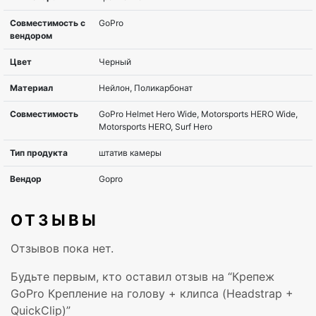
ОТЗЫВЫ
Отзывов пока нет.
Совместимость с
для экстрим-камер
Будьте первым, кто оставил отзыв на “Крепеж
товаром
GoPro Крепление на голову + клипса (Headstrap +
QuickClip)”
Тип товара
крепление