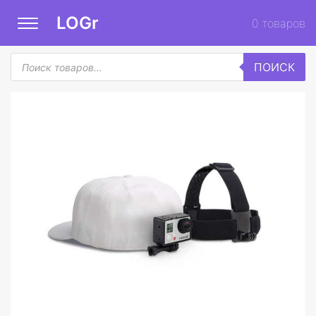
LOGr
0
товаров
Поиск
ПОИСК
товаров