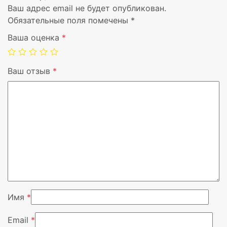
Ваш адрес email не будет опубликован.
Обязательные поля помечены
*
Совместимость с
GoPro
вендором
Ваша оценка
*
Цвет
Черный
Ваш отзыв
*
Материал
Нейлон, Поликарбонат
Совместимость
GoPro Helmet Hero Wide, Motorsp
Motorsports HERO, Surf Hero
Тип продукта
штатив камеры
Вендор
Gopro
Имя
*
Email
*